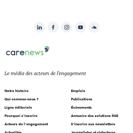
LinkedIn
Facebook
Instagram
YouTube
Soundcloud
Suivez-
nous
Carenews,
sur:
Le
média
des
Le média
des acteurs
de l'engagement
acteurs
de
Notre histoire
Emplois
l'engagement
Qui sommes-nous ?
Publications
Ligne éditoriale
Évènements
Pourquoi s'inscrire
Annuaire des solutions RSE
Acteurs de l'engagement
S'inscrire aux newsletters
Actualités
Journalistes et rédacteurs