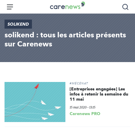
Aller
Carenews,
Menu
Rec
au
Le
contenu
média
SOLIKEND
principal
des
solikend : tous les articles présents
acteurs
de
sur Carenews
l'engagement
#MÉCÉNAT
[Entreprises engagées] Les
infos à retenir la semaine du
11 mai
15 mai 2020 - 13:15
Carenews PRO