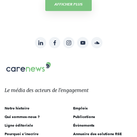
AFFICHER PLUS
LinkedIn
Facebook
Instagram
YouTube
Soundcloud
Suivez-
nous
Carenews,
sur:
Le
média
des
Le média
des acteurs
de l'engagement
acteurs
de
Notre histoire
Emplois
l'engagement
Qui sommes-nous ?
Publications
Ligne éditoriale
Évènements
Pourquoi s'inscrire
Annuaire des solutions RSE