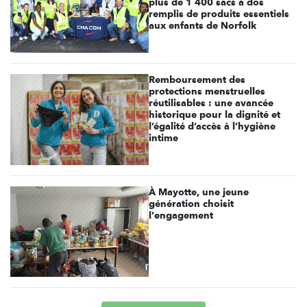
plus de 1 400 sacs à dos
remplis de produits essentiels
aux enfants de Norfolk
Remboursement des
protections menstruelles
réutilisables : une avancée
historique pour la dignité et
l’égalité d’accès à l’hygiène
intime
À Mayotte, une jeune
génération choisit
l'engagement