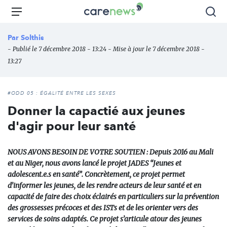
Aller
Carenews,
Menu
Rec
au
Le
contenu
média
Par
Solthis
principal
des
- Publié le 7 décembre 2018 - 13:24 - Mise à jour le 7 décembre 2018 -
acteurs
13:27
de
l'engagement
#ODD 05 : ÉGALITÉ ENTRE LES SEXES
Donner la capactié aux jeunes
d'agir pour leur santé
NOUS AVONS BESOIN DE VOTRE SOUTIEN : Depuis 2016 au Mali
et au Niger, nous avons lancé le projet JADES “Jeunes et
adolescent.e.s en santé”. Concrètement, ce projet permet
d’informer les jeunes, de les rendre acteurs de leur santé et en
capacité de faire des choix éclairés en particuliers sur la prévention
des grossesses précoces et des ISTs et de les orienter vers des
services de soins adaptés. Ce projet s’articule atour des jeunes