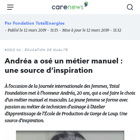
Aller
Carenews,
Menu
Rec
au
Le
contenu
média
Par
Fondation TotalEnergies
principal
des
- Publié le 12 mars 2019 - 11:15 - Mise à jour le 12 mars 2019 - 11:32
acteurs
de
l'engagement
#ODD 04 : ÉDUCATION DE QUALITÉ
Andréa a osé un métier manuel :
une source d’inspiration
À l’occasion de la Journée internationale des femmes, Total
Foundation met à l’honneur Andréa, 20 ans, qui a osé faire le choix
d’un métier manuel et masculin. La jeune femme se forme avec
passion au métier de technicien d’usinage à l’Atelier
d’Apprentissage de l’École de Production de Gorge de Loup. Une
source d’inspiration.