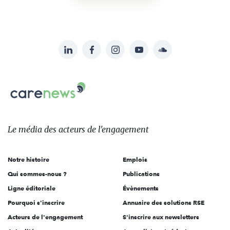
LinkedIn
Facebook
Instagram
YouTube
Soundcloud
Suivez-
nous
Carenews,
sur:
Le
média
des
Le média
des acteurs
de l'engagement
acteurs
de
Notre histoire
Emplois
l'engagement
Qui sommes-nous ?
Publications
Ligne éditoriale
Évènements
Pourquoi s'inscrire
Annuaire des solutions RSE
Acteurs de l'engagement
S'inscrire aux newsletters