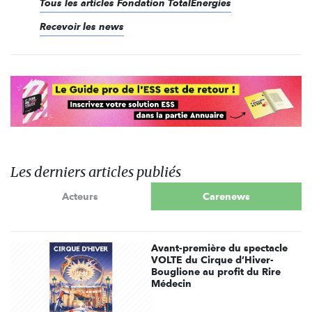
Tous les articles Fondation TotalEnergies
Recevoir les news
Les derniers articles publiés
Acteurs
Carenews
Avant-première du spectacle
VOLTE du Cirque d’Hiver-
Bouglione au profit du Rire
Médecin