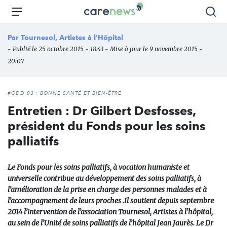
Aller
Carenews,
Menu
Rec
au
Le
contenu
média
Par
Tournesol, Artistes à l'Hôpital
principal
des
- Publié le 25 octobre 2015 - 18:43 - Mise à jour le 9 novembre 2015 -
acteurs
20:07
de
l'engagement
#ODD 03 : BONNE SANTÉ ET BIEN-ÊTRE
Entretien : Dr Gilbert Desfosses,
président du Fonds pour les soins
palliatifs
Le Fonds pour les soins palliatifs, à vocation humaniste et
universelle contribue au développement des soins palliatifs, à
l’amélioration de la prise en charge des personnes malades et à
l’accompagnement de leurs proches .Il soutient depuis septembre
2014 l’intervention de l’association Tournesol, Artistes à l’hôpital,
au sein de l’Unité de soins palliatifs de l’hôpital Jean Jaurès. Le Dr