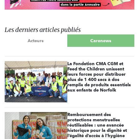
Les derniers articles publiés
Acteurs
Carenews
La Fondation CMA CGM et
Feed the Children unissent
leurs forces pour distribuer
plus de 1 400 sacs à dos
remplis de produits essentiels
aux enfants de Norfolk
Remboursement des
protections menstruelles
réutilisables : une avancée
historique pour la dignité et
l’égalité d’accès à l’hygiène