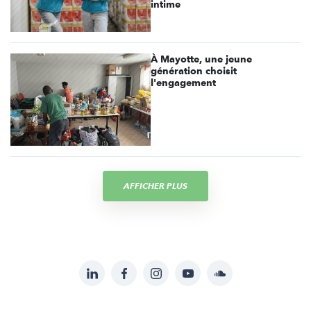
intime
À Mayotte, une jeune
génération choisit
l'engagement
AFFICHER PLUS
LinkedIn
Facebook
Instagram
YouTube
Soundcloud
Suivez-
nous