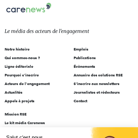
Carenews,
sur:
Le
média
des
Le média
des acteurs
de l'engagement
acteurs
de
Notre histoire
Emplois
l'engagement
Qui sommes-nous ?
Publications
Ligne éditoriale
Évènements
Pourquoi s'inscrire
Annuaire des solutions RSE
Acteurs de l'engagement
S'inscrire aux newsletters
Actualités
Journalistes et rédacteurs
Appels à projets
Contact
Mission RSE
Le kit média Carenews
Groupe AEF
Salut c'est nous...