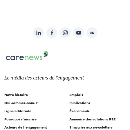
LinkedIn
Facebook
Instagram
YouTube
Soundcloud
Suivez-
nous
Carenews,
sur:
Le
média
des
Le média
des acteurs
de l'engagement
acteurs
de
Notre histoire
Emplois
l'engagement
Qui sommes-nous ?
Publications
Ligne éditoriale
Évènements
Pourquoi s'inscrire
Annuaire des solutions RSE
Acteurs de l'engagement
S'inscrire aux newsletters