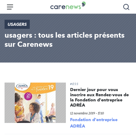
Aller
Carenews,
Menu
Rec
au
Le
contenu
média
USAGERS
principal
des
usagers : tous les articles présents
acteurs
de
sur Carenews
l'engagement
#ESS
Dernier jour pour vous
inscrire aux Rendez-vous de
la Fondation d'entreprise
ADRÉA
12 novembre 2019 - 17:10
Fondation d'entreprise
ADRÉA