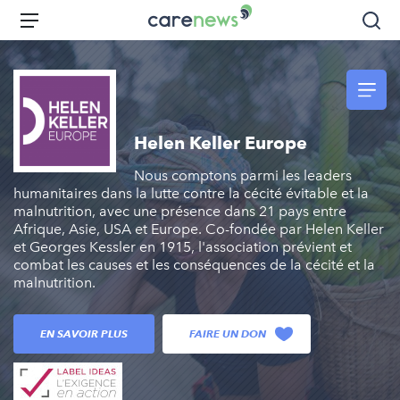
Aller
Carenews,
Menu
Rec
au
Le
contenu
média
principal
des
acteurs
de
Helen Keller Europe
l'engagement
Nous comptons parmi les leaders
humanitaires dans la lutte contre la cécité évitable et la
malnutrition, avec une présence dans 21 pays entre
Afrique, Asie, USA et Europe. Co-fondée par Helen Keller
et Georges Kessler en 1915, l'association prévient et
combat les causes et les conséquences de la cécité et la
malnutrition.
EN SAVOIR PLUS
FAIRE UN DON