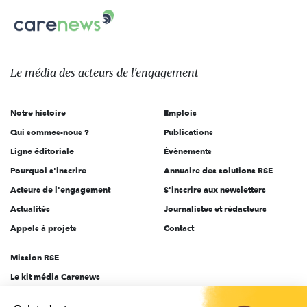
Carenews,
sur:
Le
média
des
Le média
des acteurs
de l'engagement
acteurs
de
Notre histoire
Emplois
l'engagement
Qui sommes-nous ?
Publications
Ligne éditoriale
Évènements
Pourquoi s'inscrire
Annuaire des solutions RSE
Acteurs de l'engagement
S'inscrire aux newsletters
Actualités
Journalistes et rédacteurs
Appels à projets
Contact
Mission RSE
Le kit média Carenews
Groupe AEF