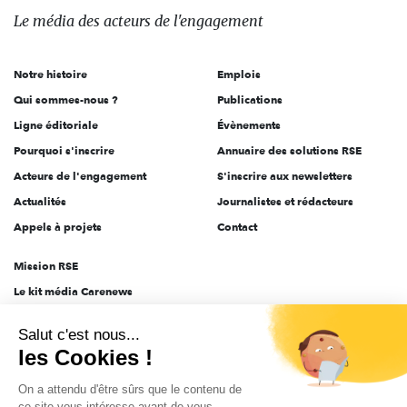
des
Le média
des acteurs
de l'engagement
acteurs
de
Notre histoire
Emplois
l'engagement
Qui sommes-nous ?
Publications
Ligne éditoriale
Évènements
Pourquoi s'inscrire
Annuaire des solutions RSE
Acteurs de l'engagement
S'inscrire aux newsletters
Actualités
Journalistes et rédacteurs
Appels à projets
Contact
Mission RSE
Le kit média Carenews
Groupe AEF
Salut c'est nous...
AEF info
les Cookies !
Novethic
On a attendu d'être sûrs que le contenu de
PRODURABLE
ce site vous intéresse avant de vous