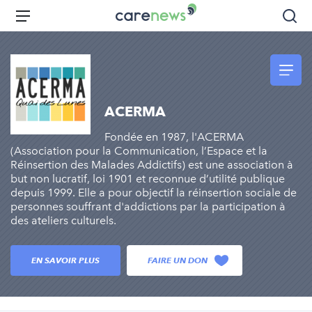
Aller
Carenews,
Menu
Rec
au
Le
contenu
média
principal
des
acteurs
de
ACERMA
l'engagement
Fondée en 1987, l'ACERMA
(Association pour la Communication, l’Espace et la
Réinsertion des Malades Addictifs) est une association à
but non lucratif, loi 1901 et reconnue d’utilité publique
depuis 1999. Elle a pour objectif la réinsertion sociale de
personnes souffrant d'addictions par la participation à
des ateliers culturels.
EN SAVOIR PLUS
FAIRE UN DON