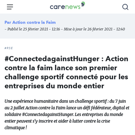
Aller
Carenews,
Menu
Rec
au
Le
contenu
média
Par
Action contre la Faim
principal
des
- Publié le 25 février 2021 - 12:16 - Mise à jour le 26 février 2021 - 12:40
acteurs
de
l'engagement
#RSE
#ConnectedagainstHunger : Action
contre la faim lance son premier
challenge sportif connecté pour les
entreprises du monde entier
Une expérience humanitaire dans un challenge sportif : du 7 juin
au 2 juillet Action contre la Faim lance un défi fédérateur, digital et
solidaire #ConnectedagainstHunger. Les entreprises du monde
entier peuvent s’y inscrire et aider à lutter contre la crise
climatique !