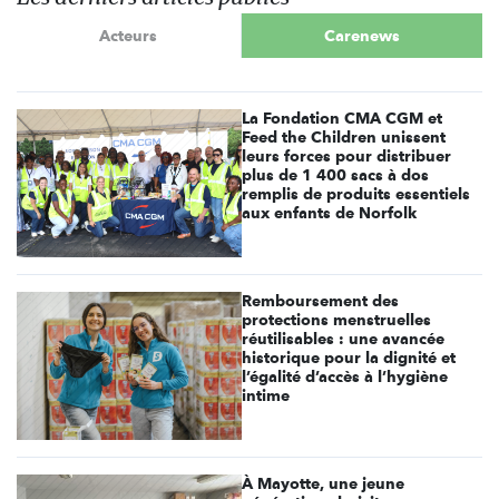
Acteurs
Carenews
La Fondation CMA CGM et
Feed the Children unissent
leurs forces pour distribuer
plus de 1 400 sacs à dos
remplis de produits essentiels
aux enfants de Norfolk
Remboursement des
protections menstruelles
réutilisables : une avancée
historique pour la dignité et
l’égalité d’accès à l’hygiène
intime
À Mayotte, une jeune