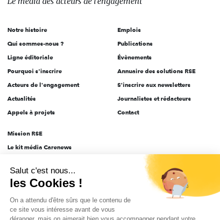
Le média
des acteurs
de l'engagement
acteurs
de
Notre histoire
Emplois
l'engagement
Qui sommes-nous ?
Publications
Ligne éditoriale
Évènements
Pourquoi s'inscrire
Annuaire des solutions RSE
Acteurs de l'engagement
S'inscrire aux newsletters
Actualités
Journalistes et rédacteurs
Appels à projets
Contact
Mission RSE
Le kit média Carenews
Groupe AEF
Salut c'est nous...
AEF info
les Cookies !
Novethic
On a attendu d'être sûrs que le contenu de
PRODURABLE
ce site vous intéresse avant de vous
Inclusiv Day
déranger, mais on aimerait bien vous accompagner pendant votre