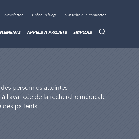
Newsletter
Créer un blog
S'inscrire / Se connecter
ÈNEMENTS
APPELS À PROJETS
EMPLOIS
Recherche
t des personnes atteintes
 à l’avancée de la recherche médicale
e des patients