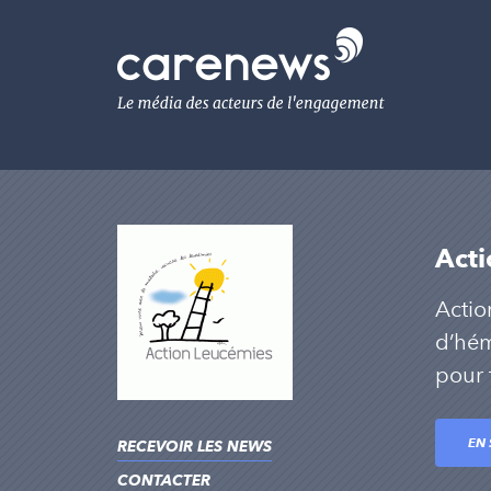
Aller
au
Carenews,
contenu
Le
principal
média
des
acteurs
de
l'engagement
Acti
Actio
d’hém
pour 
EN 
RECEVOIR LES NEWS
CONTACTER