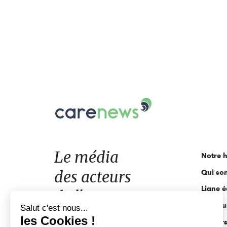
Carenews,
Le
média
des
acteurs
Le média
Notre h
de
des acteurs
Qui so
l'engagement
Ligne é
de l'engagement
Salut c'est nous...
Pourquo
les Cookies !
Acteur