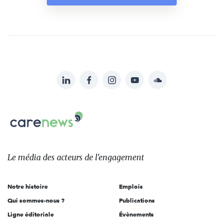
LinkedIn
Facebook
Instagram
YouTube
Soundcloud
Suivez-
nous
Carenews,
sur:
Le
média
des
Le média
des acteurs
de l'engagement
acteurs
de
Notre histoire
Emplois
l'engagement
Qui sommes-nous ?
Publications
Ligne éditoriale
Évènements