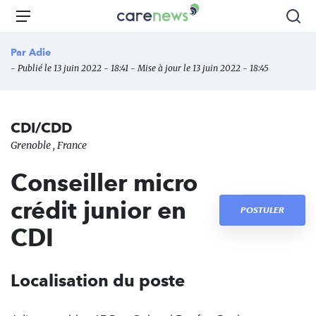
Aller
Carenews,
Menu
Rec
au
Le
contenu
média
Par
Adie
principal
des
- Publié le 13 juin 2022 - 18:41 - Mise à jour le 13 juin 2022 - 18:45
acteurs
de
l'engagement
CDI/CDD
Grenoble , France
Conseiller micro
crédit junior en
POSTULER
CDI
Localisation du poste