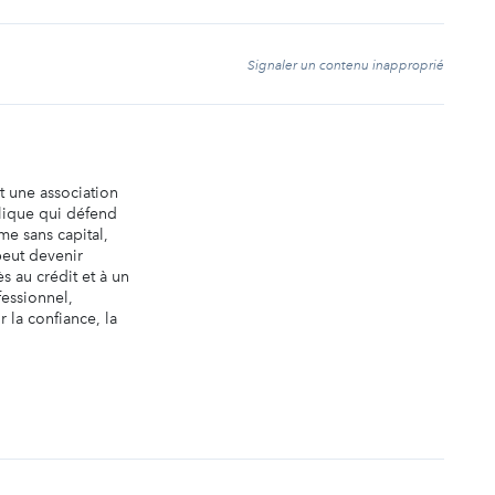
t
Signaler un contenu inapproprié
t une association
blique qui défend
e sans capital,
eut devenir
ès au crédit et à un
essionnel,
 la confiance, la