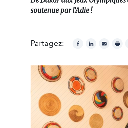
De Dakar aux Jeux Olympiques de
soutenue par l'Adie !
Partagez:
facebook
linkedin
mail
print