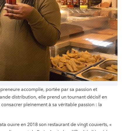
epreneure accomplie, portée par sa passion et
nde distribution, elle prend un tournant décisif en
e consacrer pleinement à sa véritable passion : la
ata ouvre en 2018 son restaurant de vingt couverts, «