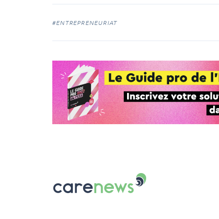
#ENTREPRENEURIAT
Carenews,
Le
média
des