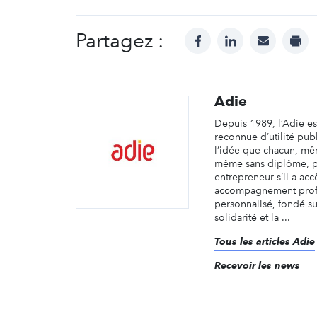
Partagez :
facebook
linkedin
mail
prin
Adie
Depuis 1989, l’Adie es
reconnue d’utilité pu
l’idée que chacun, mêm
même sans diplôme, p
entrepreneur s’il a acc
accompagnement prof
personnalisé, fondé sur
solidarité et la ...
Tous les articles Adie
Recevoir les news