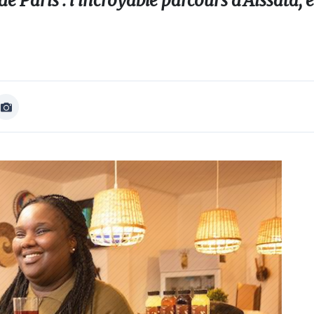
 Paris : l'incroyable parcours d'Aïssata,
Afficher
Image