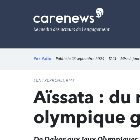
Aller
au
Carenews,
contenu
Le
principal
média
des
acteurs
de
l'engagement
Par
Adie
- Publié le 23 septembre 2024 - 17:21 - Mise à jou
#ENTREPRENEURIAT
Aïssata : du 
olympique gr