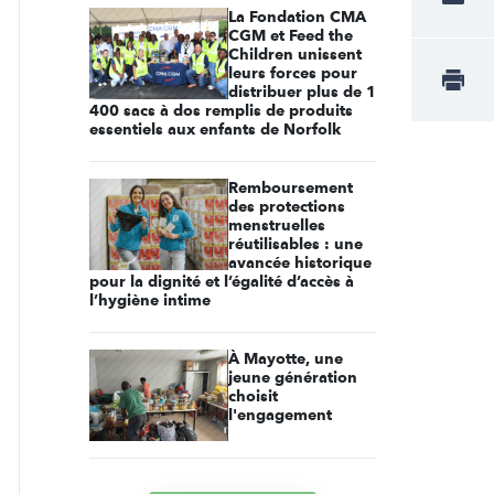
La Fondation CMA
CGM et Feed the
Children unissent
leurs forces pour
distribuer plus de 1
400 sacs à dos remplis de produits
essentiels aux enfants de Norfolk
Remboursement
des protections
menstruelles
réutilisables : une
avancée historique
pour la dignité et l’égalité d’accès à
l’hygiène intime
À Mayotte, une
jeune génération
choisit
l'engagement