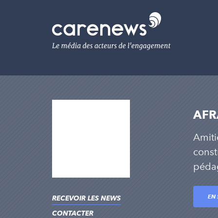
Aller
au
Carenews,
contenu
Le
principal
média
des
acteurs
de
l'engagement
AFR
Amiti
const
pédag
EN 
RECEVOIR LES NEWS
CONTACTER