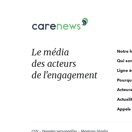
Carenews,
Le
média
des
acteurs
Le média
Notre h
de
des acteurs
Qui so
l'engagement
Ligne é
de l'engagement
Pourquo
Acteur
Actuali
Appels 
CGV
Données personnelles
Mentions légales