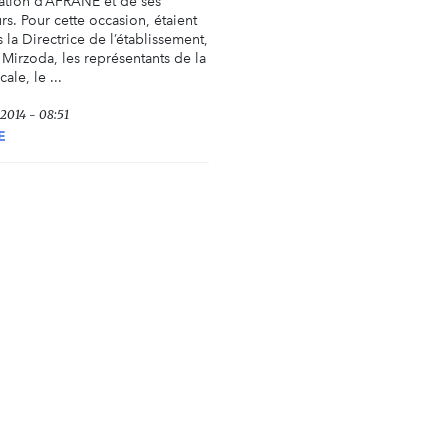
pation d’AFRANE et de ses
s. Pour cette occasion, étaient
 la Directrice de l’établissement,
 Mirzoda, les représentants de la
ale, le ...
t 2014 - 08:51
E