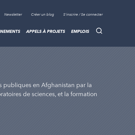
Newsletter
Créer un blog
S'inscrire / Se connecter
ÈNEMENTS
APPELS À PROJETS
EMPLOIS
Recherche
s publiques en Afghanistan par la
atoires de sciences, et la formation