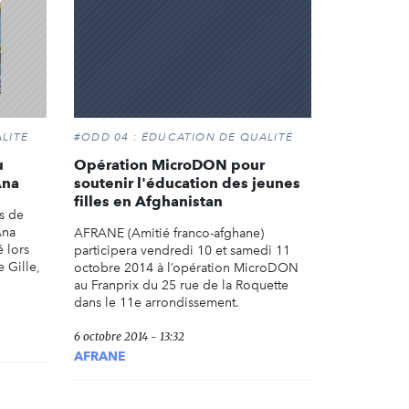
LITÉ
#ODD 04 : ÉDUCATION DE QUALITÉ
u
Opération MicroDON pour
Ana
soutenir l'éducation des jeunes
filles en Afghanistan
s de
Ana
AFRANE (Amitié franco-afghane)
é lors
participera vendredi 10 et samedi 11
 Gille,
octobre 2014 à l’opération MicroDON
au Franprix du 25 rue de la Roquette
dans le 11e arrondissement.
6 octobre 2014 - 13:32
AFRANE