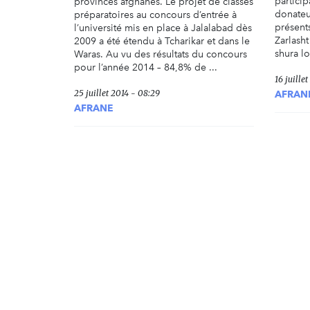
partici
provinces afghanes. Le projet de classes
donateur
préparatoires au concours d’entrée à
présents
l’université mis en place à Jalalabad dès
Zarlasht
2009 a été étendu à Tcharikar et dans le
shura loc
Waras. Au vu des résultats du concours
pour l’année 2014 – 84,8% de ...
16 juille
25 juillet 2014 - 08:29
AFRAN
AFRANE