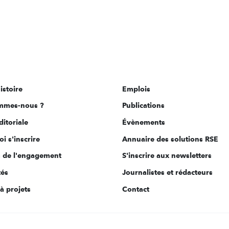
istoire
Emplois
mmes-nous ?
Publications
ditoriale
Évènements
i s'inscrire
Annuaire des solutions RSE
s de l'engagement
S'inscrire aux newsletters
tés
Journalistes et rédacteurs
à projets
Contact