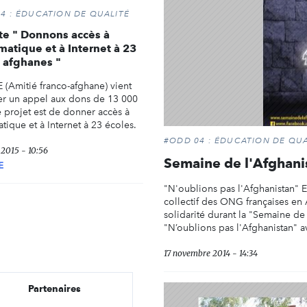
4 : ÉDUCATION DE QUALITÉ
te " Donnons accès à
rmatique et à Internet à 23
 afghanes "
(Amitié franco-afghane) vient
er un appel aux dons de 13 000
e projet est de donner accès à
atique et à Internet à 23 écoles.
#ODD 04 : ÉDUCATION DE QUA
 2015 - 10:56
Semaine de l'Afghani
E
"N'oublions pas l'Afghanistan" E
collectif des ONG françaises en
solidarité durant la "Semaine de
"N’oublions pas l'Afghanistan" av
17 novembre 2014 - 14:34
Partenaires