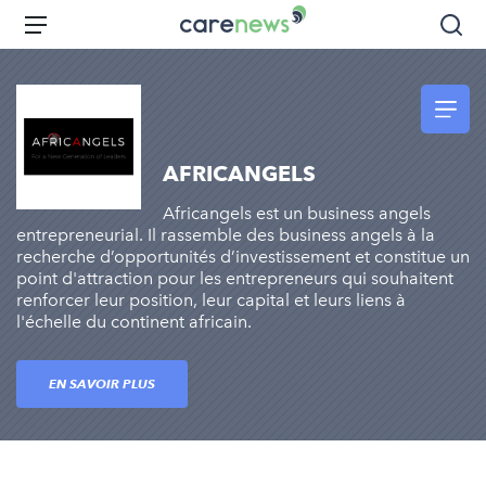
Aller
Carenews,
Menu
Rec
au
Le
contenu
média
principal
des
acteurs
de
AFRICANGELS
l'engagement
Africangels est un business angels
entrepreneurial. Il rassemble des business angels à la
recherche d’opportunités d’investissement et constitue un
point d'attraction pour les entrepreneurs qui souhaitent
renforcer leur position, leur capital et leurs liens à
l'échelle du continent africain.
EN SAVOIR PLUS