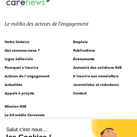
sur:
Le
média
des
Le média
des acteurs
de l'engagement
acteurs
de
Notre histoire
Emplois
l'engagement
Qui sommes-nous ?
Publications
Ligne éditoriale
Évènements
Pourquoi s'inscrire
Annuaire des solutions RSE
Acteurs de l'engagement
S'inscrire aux newsletters
Actualités
Journalistes et rédacteurs
Appels à projets
Contact
Mission RSE
Le kit média Carenews
Groupe AEF
Salut c'est nous...
AEF info