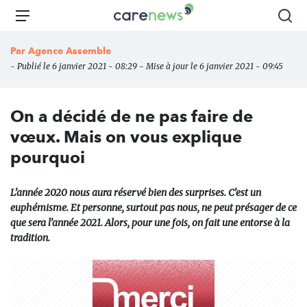
Aller
Carenews,
Menu
Rec
au
Le
contenu
média
Par
Agence Assemble
principal
des
- Publié le 6 janvier 2021 - 08:29 - Mise à jour le 6 janvier 2021 - 09:45
acteurs
de
l'engagement
On a décidé de ne pas faire de
vœux. Mais on vous explique
pourquoi
L’année 2020 nous aura réservé bien des surprises. C’est un
euphémisme. Et personne, surtout pas nous, ne peut présager de ce
que sera l’année 2021. Alors, pour une fois, on fait une entorse à la
tradition.