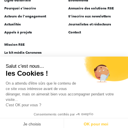
Ligne éditoriale
Évènements
Pourquoi s'inscrire
Annuaire des solutions RSE
Acteurs de l'engagement
S'inscrire aux newsletters
Actualités
Journalistes et rédacteurs
Appels à projets
Contact
Mission RSE
Le kit média Carenews
Groupe AEF
Salut c'est nous...
AEF info
les Cookies !
Novethic
On a attendu d'être sûrs que le contenu de
PRODURABLE
ce site vous intéresse avant de vous
Inclusiv Day
déranger, mais on aimerait bien vous accompagner pendant votre
visite...
C'est OK pour vous ?
CGV
Données personnelles
Mentions légales
2025-2026 Tout droits réservés
Consentements certifiés par
Je choisis
OK pour moi