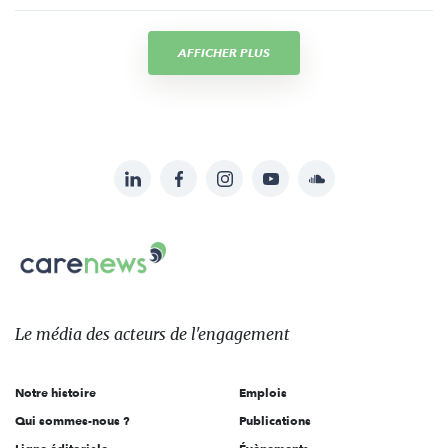
AFFICHER PLUS
LinkedIn
Facebook
Instagram
YouTube
Soundcloud
Suivez-
nous
Carenews,
sur:
Le
média
des
Le média
des acteurs
de l'engagement
acteurs
de
Notre histoire
Emplois
l'engagement
Qui sommes-nous ?
Publications