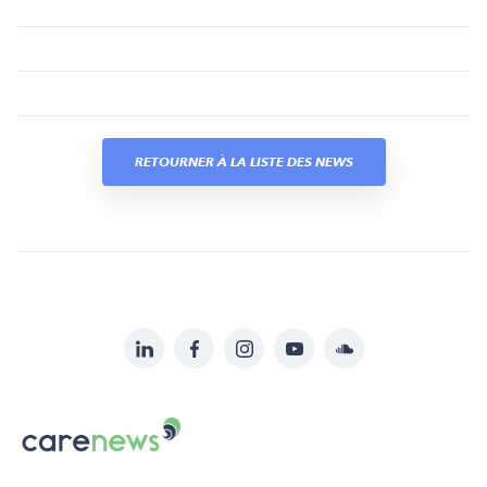
RETOURNER À LA LISTE DES NEWS
LinkedIn
Facebook
Instagram
YouTube
Soundcloud
Suivez-
nous
Carenews,
sur:
Le
média