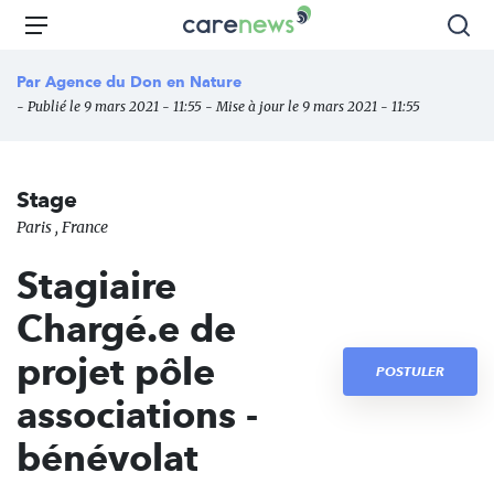
Aller
Carenews,
Menu
Rec
au
Le
contenu
média
Par
Agence du Don en Nature
principal
des
- Publié le 9 mars 2021 - 11:55 - Mise à jour le 9 mars 2021 - 11:55
acteurs
de
l'engagement
Stage
Paris , France
Stagiaire
Chargé.e de
projet pôle
POSTULER
associations -
bénévolat