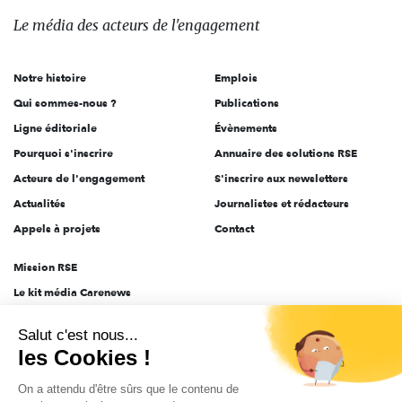
des
Le média
des acteurs
de l'engagement
acteurs
de
Notre histoire
Emplois
l'engagement
Qui sommes-nous ?
Publications
Ligne éditoriale
Évènements
Pourquoi s'inscrire
Annuaire des solutions RSE
Acteurs de l'engagement
S'inscrire aux newsletters
Actualités
Journalistes et rédacteurs
Appels à projets
Contact
Mission RSE
Le kit média Carenews
Groupe AEF
Salut c'est nous...
AEF info
les Cookies !
Novethic
On a attendu d'être sûrs que le contenu de
PRODURABLE