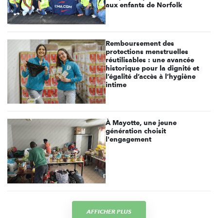
aux enfants de Norfolk
Remboursement des
protections menstruelles
réutilisables : une avancée
historique pour la dignité et
l’égalité d’accès à l’hygiène
intime
À Mayotte, une jeune
génération choisit
l'engagement
AFFICHER PLUS