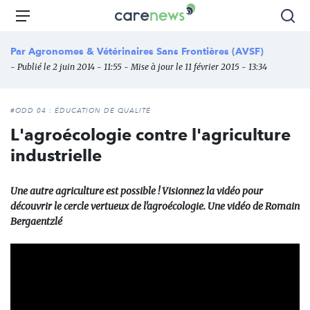
Aller
Carenews,
Menu
Rec
au
Le
contenu
média
Par
Agronomes & Vétérinaires Sans Frontières (AVSF)
principal
des
- Publié le 2 juin 2014 - 11:55 - Mise à jour le 11 février 2015 - 13:34
acteurs
de
l'engagement
#ODD 04 : ÉDUCATION DE QUALITÉ
L'agroécologie contre l'agriculture
industrielle
Une autre agriculture est possible ! Visionnez la vidéo pour
découvrir le cercle vertueux de l'agroécologie. Une vidéo de Romain
Bergaentzlé