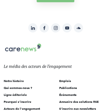
LinkedIn
Facebook
Instagram
YouTube
Soundcloud
Suivez-
nous
Carenews,
sur:
Le
média
des
Le média
des acteurs
de l'engagement
acteurs
de
Notre histoire
Emplois
l'engagement
Qui sommes-nous ?
Publications
Ligne éditoriale
Évènements
Pourquoi s'inscrire
Annuaire des solutions RSE
Acteurs de l'engagement
S'inscrire aux newsletters