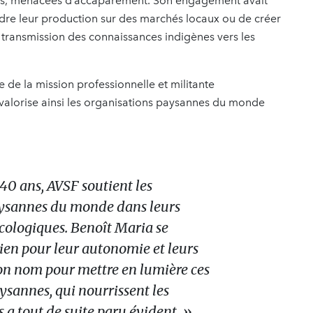
erres, menacées d’accaparement. Son engagement avait
e leur production sur des marchés locaux ou de créer
de transmission des connaissances indigènes vers les
de la mission professionnelle et militante
 valorise ainsi les organisations paysannes du monde
40 ans, AVSF soutient les
aysannes du monde dans leurs
écologiques. Benoît Maria se
ien pour leur autonomie et leurs
son nom pour mettre en lumière ces
ysannes, qui nourrissent les
 a tout de suite paru évident. »