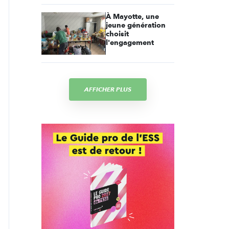
À Mayotte, une
jeune génération
choisit
l'engagement
AFFICHER PLUS