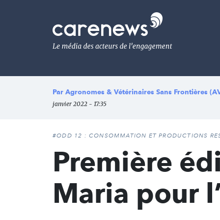
Aller
au
Carenews,
contenu
Le
principal
média
des
acteurs
de
l'engagement
Par
Agronomes & Vétérinaires Sans Frontières (A
janvier 2022 - 17:35
#ODD 12 : CONSOMMATION ET PRODUCTIONS RE
Première édi
Maria pour l