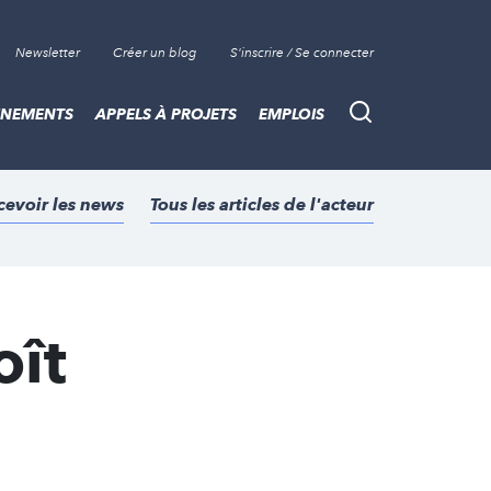
Newsletter
Créer un blog
S'inscrire / Se connecter
ÈNEMENTS
APPELS À PROJETS
EMPLOIS
Recherche
cevoir les news
Tous les articles de l'acteur
oît