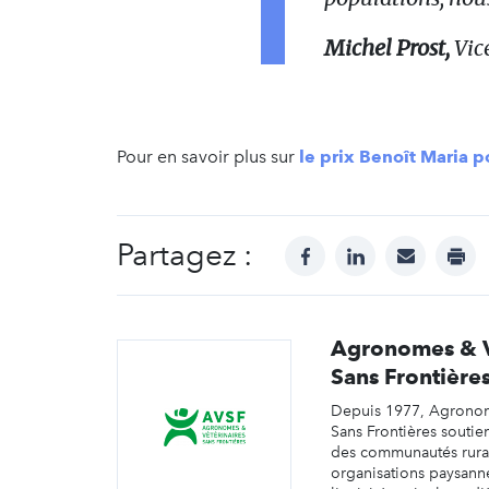
Michel Prost,
Vic
Pour en savoir plus sur
le prix Benoît Maria 
Partagez :
facebook
linkedin
mail
prin
Agronomes & V
Sans Frontière
Depuis 1977, Agronom
Sans Frontières souti
des communautés rural
organisations paysann