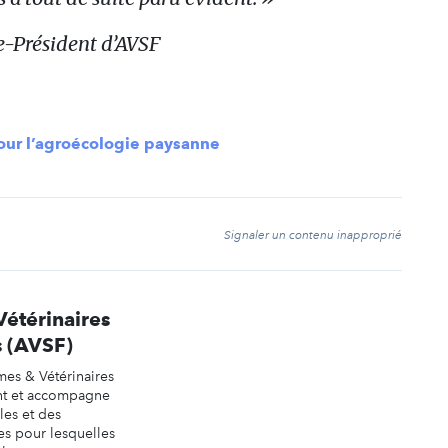
e-Président d’AVSF
pour l’agroécologie paysanne
t
Signaler un contenu inapproprié
étérinaires
s (AVSF)
es & Vétérinaires
ent et accompagne
es et des
es pour lesquelles