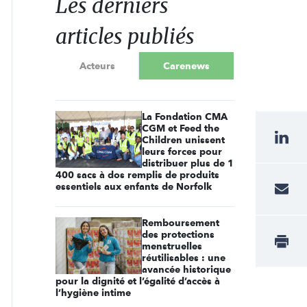
Les derniers
articles publiés
Acteurs
Carenews
La Fondation CMA
CGM et Feed the
Children unissent
leurs forces pour
distribuer plus de 1
400 sacs à dos remplis de produits
essentiels aux enfants de Norfolk
Remboursement
des protections
menstruelles
réutilisables : une
avancée historique
pour la dignité et l’égalité d’accès à
l’hygiène intime