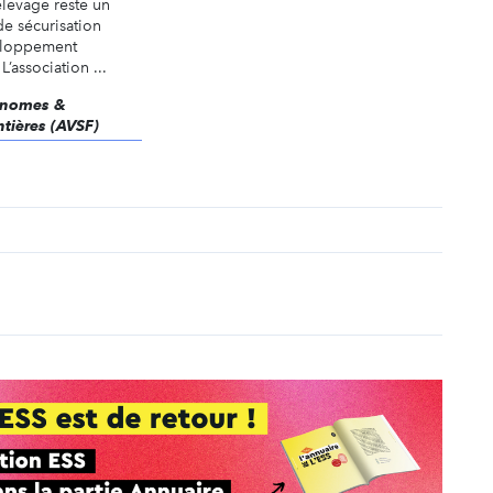
’élevage reste un
e sécurisation
veloppement
’association ...
ronomes &
ntières (AVSF)