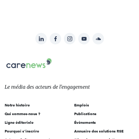
LinkedIn
Facebook
Instagram
YouTube
Soundcloud
Suivez-
nous
Carenews,
sur:
Le
média
des
Le média
des acteurs
de l'engagement
acteurs
de
Notre histoire
Emplois
l'engagement
Qui sommes-nous ?
Publications
Ligne éditoriale
Évènements
Pourquoi s'inscrire
Annuaire des solutions RSE