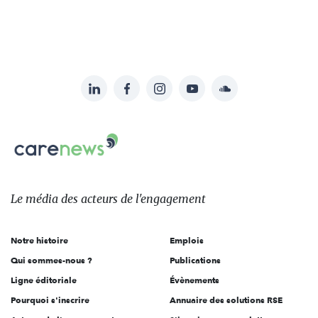
LinkedIn
Facebook
Instagram
YouTube
Soundcloud
Suivez-
nous
Carenews,
sur:
Le
média
des
Le média
des acteurs
de l'engagement
acteurs
de
Notre histoire
Emplois
l'engagement
Qui sommes-nous ?
Publications
Ligne éditoriale
Évènements
Pourquoi s'inscrire
Annuaire des solutions RSE