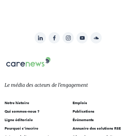
LinkedIn
Facebook
Instagram
YouTube
Soundcloud
Suivez-
nous
Carenews,
sur:
Le
média
des
Le média
des acteurs
de l'engagement
acteurs
de
Notre histoire
Emplois
l'engagement
Qui sommes-nous ?
Publications
Ligne éditoriale
Évènements
Pourquoi s'inscrire
Annuaire des solutions RSE