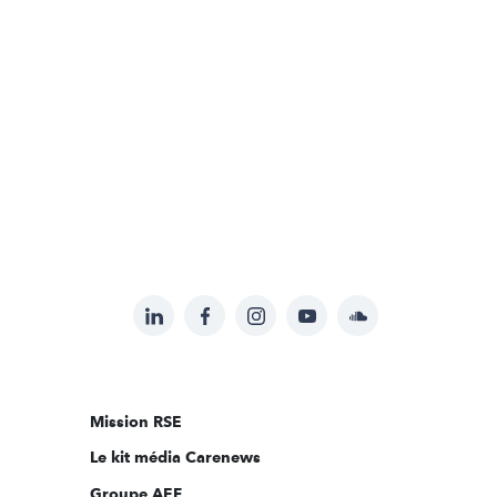
LinkedIn
Facebook
Instagram
YouTube
Soundcloud
Suivez-
nous
sur:
Mission RSE
Le kit média Carenews
Groupe AEF