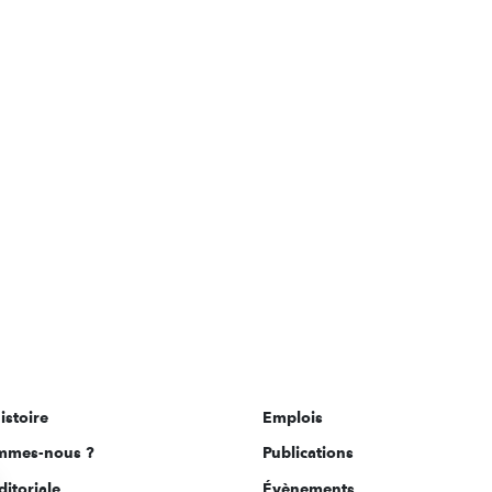
istoire
Emplois
mmes-nous ?
Publications
ditoriale
Évènements