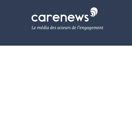
Aller
au
Carenews,
contenu
Le
principal
média
des
acteurs
de
l'engagement