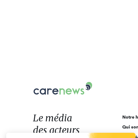
Carenews,
Le
média
des
acteurs
Le média
Notre h
de
des acteurs
Qui so
l'engagement
Ligne é