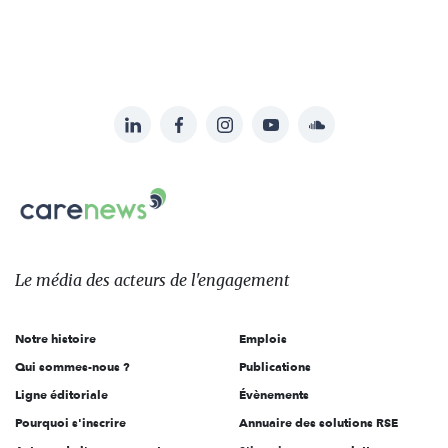
LinkedIn
Facebook
Instagram
YouTube
Soundcloud
Suivez-
nous
Carenews,
sur:
Le
média
des
Le média
des acteurs
de l'engagement
acteurs
de
Notre histoire
Emplois
l'engagement
Qui sommes-nous ?
Publications
Ligne éditoriale
Évènements
Pourquoi s'inscrire
Annuaire des solutions RSE