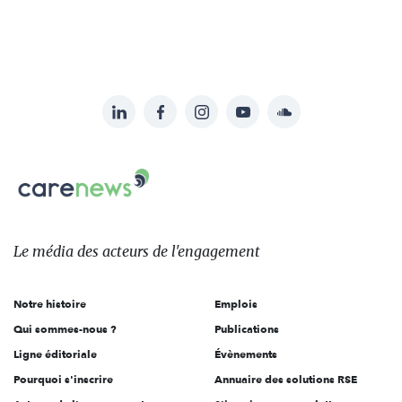
LinkedIn
Facebook
Instagram
YouTube
Soundcloud
Suivez-
nous
Carenews,
sur:
Le
média
des
Le média
des acteurs
de l'engagement
acteurs
de
Notre histoire
Emplois
l'engagement
Qui sommes-nous ?
Publications
Ligne éditoriale
Évènements
Pourquoi s'inscrire
Annuaire des solutions RSE