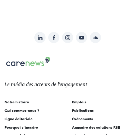
LinkedIn
Facebook
Instagram
YouTube
Soundcloud
Suivez-
nous
Carenews,
sur:
Le
média
des
Le média
des acteurs
de l'engagement
acteurs
de
Notre histoire
Emplois
l'engagement
Qui sommes-nous ?
Publications
Ligne éditoriale
Évènements
Pourquoi s'inscrire
Annuaire des solutions RSE