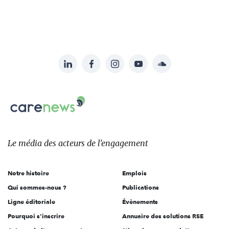
LinkedIn
Facebook
Instagram
YouTube
Soundcloud
Suivez-
nous
Carenews,
sur:
Le
média
des
Le média
des acteurs
de l'engagement
acteurs
de
Notre histoire
Emplois
l'engagement
Qui sommes-nous ?
Publications
Ligne éditoriale
Évènements
Pourquoi s'inscrire
Annuaire des solutions RSE