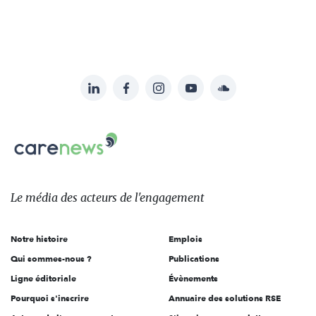
LinkedIn
Facebook
Instagram
YouTube
Soundcloud
Suivez-
nous
Carenews,
sur:
Le
média
des
Le média
des acteurs
de l'engagement
acteurs
de
Notre histoire
Emplois
l'engagement
Qui sommes-nous ?
Publications
Ligne éditoriale
Évènements
Pourquoi s'inscrire
Annuaire des solutions RSE