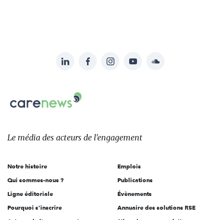
LinkedIn
Facebook
Instagram
YouTube
Soundcloud
Suivez-
nous
Carenews,
sur:
Le
média
des
Le média
des acteurs
de l'engagement
acteurs
de
Notre histoire
Emplois
l'engagement
Qui sommes-nous ?
Publications
Ligne éditoriale
Évènements
Pourquoi s'inscrire
Annuaire des solutions RSE