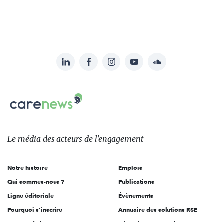
LinkedIn
Facebook
Instagram
YouTube
Soundcloud
Suivez-
nous
Carenews,
sur:
Le
média
des
Le média
des acteurs
de l'engagement
acteurs
de
Notre histoire
Emplois
l'engagement
Qui sommes-nous ?
Publications
Ligne éditoriale
Évènements
Pourquoi s'inscrire
Annuaire des solutions RSE