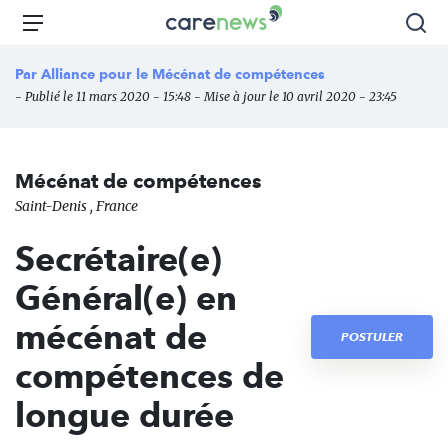
Aller
Carenews,
Menu
Rec
au
Le
contenu
média
Par
Alliance pour le Mécénat de compétences
principal
des
- Publié le 11 mars 2020 - 15:48 - Mise à jour le 10 avril 2020 - 23:45
acteurs
de
l'engagement
Mécénat de compétences
Saint-Denis , France
Secrétaire(e)
Général(e) en
mécénat de
POSTULER
compétences de
longue durée