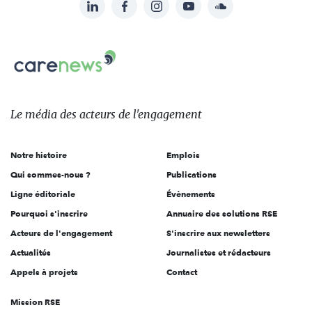
LinkedIn
Facebook
Instagram
YouTube
Soundcloud
Suivez-
nous
Carenews,
sur:
Le
média
des
Le média
des acteurs
de l'engagement
acteurs
de
Notre histoire
Emplois
l'engagement
Qui sommes-nous ?
Publications
Ligne éditoriale
Évènements
Pourquoi s'inscrire
Annuaire des solutions RSE
Acteurs de l'engagement
S'inscrire aux newsletters
Actualités
Journalistes et rédacteurs
Appels à projets
Contact
Mission RSE