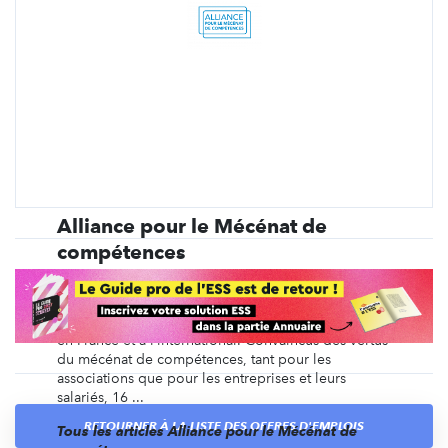
Alliance pour le Mécénat de
compétences
L’Alliance pour le Mécénat de compétences est une
association ayant pour mission de promouvoir le
mécénat de compétences au sein des entreprises,
en France et à l’international. Convaincus des vertus
du mécénat de compétences, tant pour les
associations que pour les entreprises et leurs
salariés, 16 ...
RETOURNER À LA LISTE DES OFFRES D'EMPLOIS
Tous les articles Alliance pour le Mécénat de