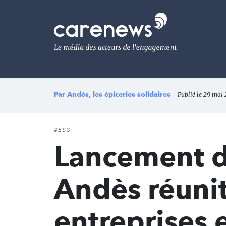
Aller
au
Carenews,
contenu
Le
principal
média
des
acteurs
de
l'engagement
Par
Andès, les épiceries solidaires
- Publié le 29 mai
#ESS
Lancement de
Andès réunit
entreprises 