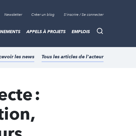
Newsletter
Créer un blog
S'inscrire / Se connecter
ÈNEMENTS
APPELS À PROJETS
EMPLOIS
Recherche
cevoir les news
Tous les articles de l'acteur
cte :
tion,
urs