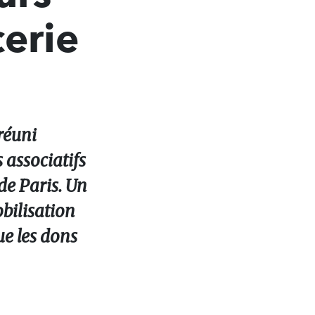
cerie
 réuni
 associatifs
de Paris. Un
bilisation
ue les dons