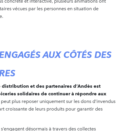
us concrète et interactive, plusieurs animations ont
taires vécues par les personnes en situation de
re.
 ENGAGÉS AUX CÔTÉS DES
IRES
 distribution et des partenaires d’Andès est
ceries solidaires de continuer à répondre aux
ne peut plus reposer uniquement sur les dons d’invendus
art croissante de leurs produits pour garantir des
s’engagent désormais à travers des collectes