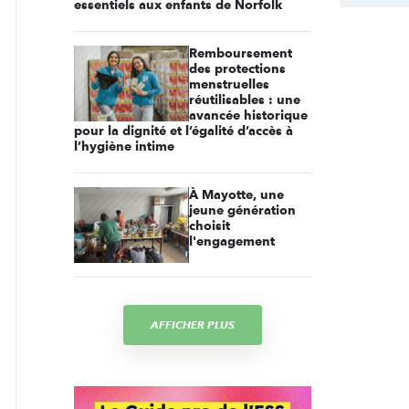
essentiels aux enfants de Norfolk
Remboursement
des protections
menstruelles
réutilisables : une
avancée historique
pour la dignité et l’égalité d’accès à
l’hygiène intime
À Mayotte, une
jeune génération
choisit
l'engagement
AFFICHER PLUS