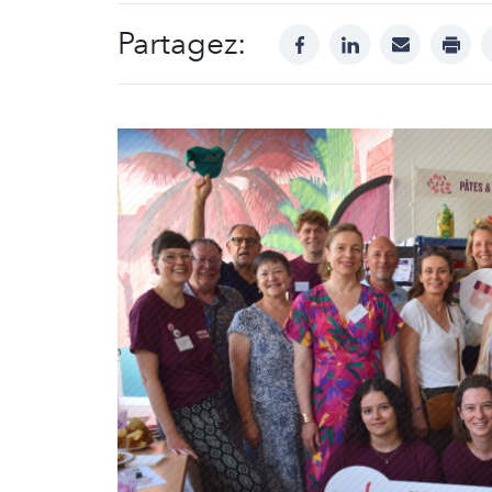
Partagez:
facebook
linkedin
mail
print