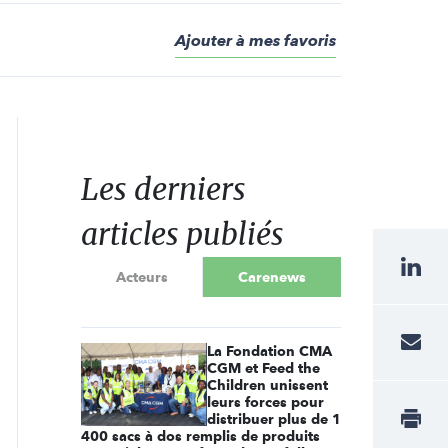
Ajouter à mes favoris
Les derniers
articles publiés
Acteurs
Carenews
La Fondation CMA
CGM et Feed the
Children unissent
leurs forces pour
distribuer plus de 1
400 sacs à dos remplis de produits