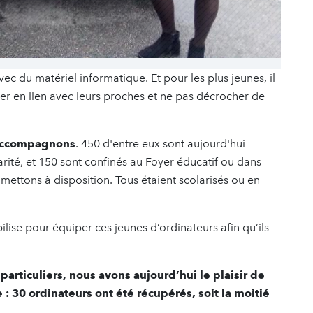
vec du matériel informatique. Et pour les plus jeunes, il
er en lien avec leurs proches et ne pas décrocher de
 accompagnons
. 450 d'entre eux sont aujourd'hui
arité, et 150 sont confinés au Foyer éducatif ou dans
ettons à disposition. Tous étaient scolarisés ou en
lise pour équiper ces jeunes d’ordinateurs afin qu’ils
particuliers, nous avons aujourd’hui le plaisir de
: 30 ordinateurs ont été récupérés, soit la moitié