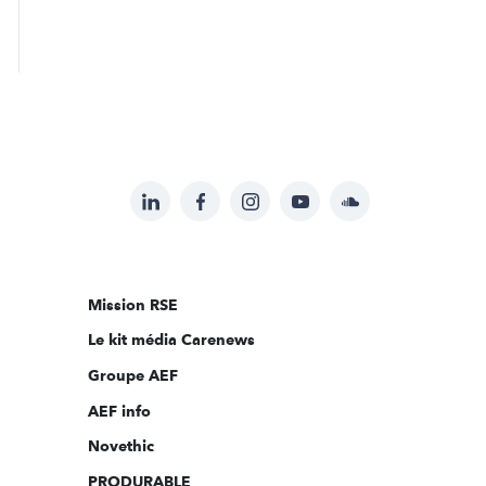
LinkedIn
Facebook
Instagram
YouTube
Soundcloud
Suivez-
nous
sur:
Mission RSE
Le kit média Carenews
Groupe AEF
AEF info
Novethic
PRODURABLE