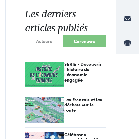
Les derniers
articles publiés
Acteurs
Carenews
SÉRIE - Découvrir
l'histoire de
l'économie
engagée
Les Français et les
déchets sur la
route
Célébrons