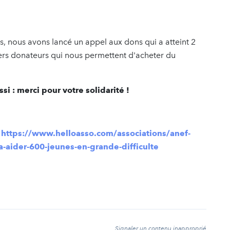
ts, nous avons lancé un appel aux dons qui a atteint 2
ers donateurs qui nous permettent d'acheter du
i : merci pour votre solidarité !
:
https://www.helloasso.com/associations/anef-
a-aider-600-jeunes-en-grande-difficulte
t
Signaler un contenu inapproprié