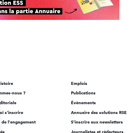
istoire
Emplois
mmes-nous ?
Publications
ditoriale
Évènements
i s'inscrire
Annuaire des solutions RSE
s de l'engagement
S'inscrire aux newsletters
tés
Journalistes et rédacteurs