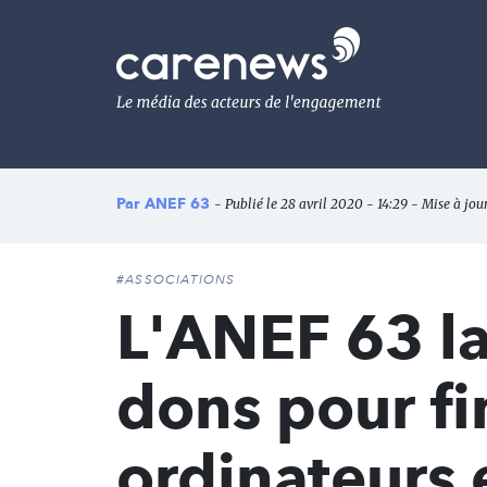
Aller
au
Carenews,
contenu
Le
principal
média
des
acteurs
de
l'engagement
Par
ANEF 63
- Publié le 28 avril 2020 - 14:29 - Mise à jour
#ASSOCIATIONS
L'ANEF 63 l
dons pour fi
ordinateurs 