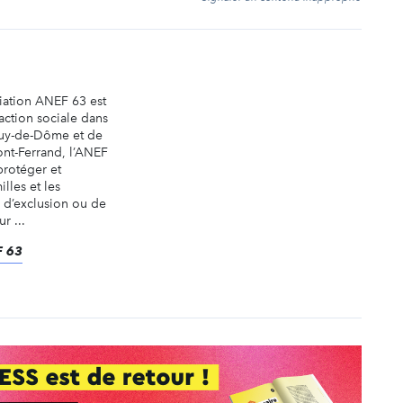
iation ANEF 63 est
action sociale dans
Puy-de-Dôme et de
mont-Ferrand, l’ANEF
protéger et
lles et les
 d’exclusion ou de
r ...
F 63