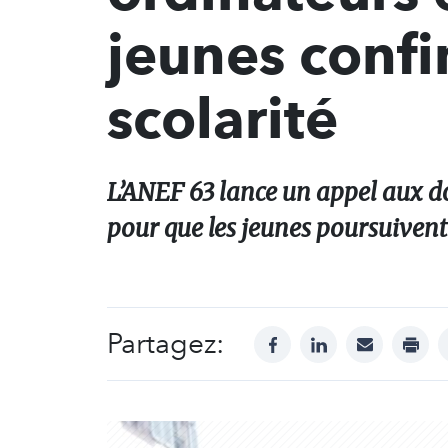
jeunes confi
scolarité
L’ANEF 63 lance un appel aux do
pour que les jeunes poursuivent 
Partagez:
facebook
linkedin
mail
print