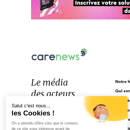
Carenews,
Le
média
des
acteurs
Le média
Notre h
de
des acteurs
Qui so
l'engagement
Ligne é
de l'engagement
Salut c'est nous...
Pourquo
les Cookies !
Acteur
On a attendu d'être sûrs que le contenu
de ce site vous intéresse avant de
Actuali