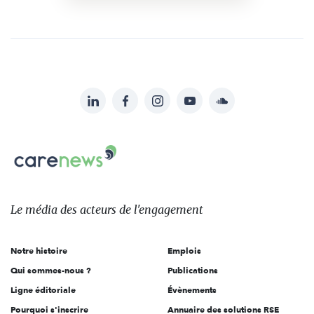
LinkedIn
Facebook
Instagram
YouTube
Soundcloud
Suivez-
nous
Carenews,
sur:
Le
média
des
Le média
des acteurs
de l'engagement
acteurs
de
Notre histoire
Emplois
l'engagement
Qui sommes-nous ?
Publications
Ligne éditoriale
Évènements
Pourquoi s'inscrire
Annuaire des solutions RSE