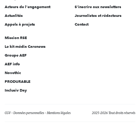
Acteurs de l'engagement
S'inscrire aux newsletters
Actualités
Journalistes et rédacteurs
Appels à projets
Contact
Mission RSE
Le kit média Carenews
Groupe AEF
AEF info
Novethic
PRODURABLE
Inclusiv Day
CGV
Données personnelles
Mentions légales
2025-2026 Tout droits réservés