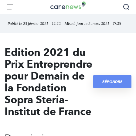
Aller
Carenews,
Menu
Rec
au
Le
contenu
média
- Publié le 23 février 2021 - 15:52 - Mise à jour le 2 mars 2021 - 17:25
principal
des
acteurs
de
Edition 2021 du
l'engagement
Prix Entreprendre
pour Demain de
RÉPONDRE
la Fondation
Sopra Steria-
Institut de France