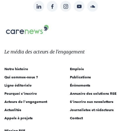
LinkedIn
Facebook
Instagram
YouTube
Soundcloud
Suivez-
nous
Carenews,
sur:
Le
média
des
Le média
des acteurs
de l'engagement
acteurs
de
Notre histoire
Emplois
l'engagement
Qui sommes-nous ?
Publications
Ligne éditoriale
Évènements
Pourquoi s'inscrire
Annuaire des solutions RSE
Acteurs de l'engagement
S'inscrire aux newsletters
Actualités
Journalistes et rédacteurs
Appels à projets
Contact
Mission RSE