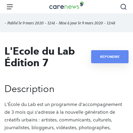
Aller
Carenews,
Menu
Rec
au
Le
contenu
média
- Publié le 9 mars 2020 - 12:41 - Mise à jour le 9 mars 2020 - 12:48
principal
des
acteurs
de
L'Ecole du Lab
l'engagement
RÉPONDRE
Édition 7
Description
L'École du Lab est un programme d'accompagnement
de 3 mois qui s'adresse à la nouvelle génération de
créatifs urbains : artistes, communicants, culturels,
journalistes, bloggeurs, vidéastes, photographes,