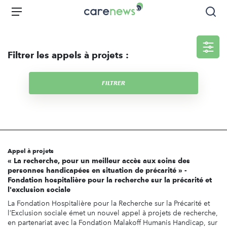
Aller
Carenews,
Menu
Rec
au
Le
contenu
média
principal
des
Filtrer les appels à projets :
acteurs
de
l'engagement
FILTRER
Appel à projets
« La recherche, pour un meilleur accès aux soins des
personnes handicapées en situation de précarité » -
Fondation hospitalière pour la recherche sur la précarité et
l'exclusion sociale
La Fondation Hospitalière pour la Recherche sur la Précarité et
l’Exclusion sociale émet un nouvel appel à projets de recherche,
en partenariat avec la Fondation Malakoff Humanis Handicap, sur