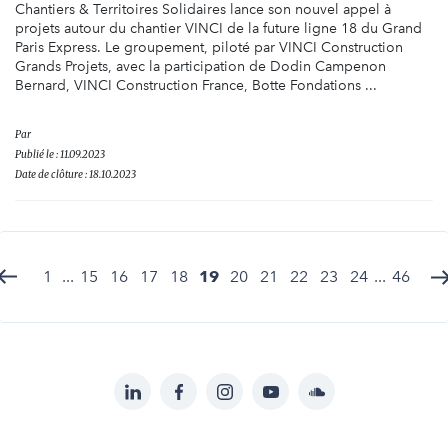
Chantiers & Territoires Solidaires lance son nouvel appel à
projets autour du chantier VINCI de la future ligne 18 du Grand
Paris Express. Le groupement, piloté par VINCI Construction
Grands Projets, avec la participation de Dodin Campenon
Bernard, VINCI Construction France, Botte Fondations ...
Par
Publié le : 11.09.2023
Date de clôture : 18.10.2023
1
...
15
16
17
18
19
20
21
22
23
24
...
46
LinkedIn
Facebook
Instagram
YouTube
Soundcloud
Suivez-
nous