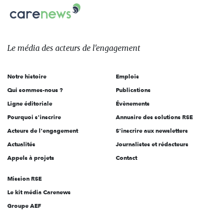
Carenews,
sur:
Le
média
des
Le média
des acteurs
de l'engagement
acteurs
de
Notre histoire
Emplois
l'engagement
Qui sommes-nous ?
Publications
Ligne éditoriale
Évènements
Pourquoi s'inscrire
Annuaire des solutions RSE
Acteurs de l'engagement
S'inscrire aux newsletters
Actualités
Journalistes et rédacteurs
Appels à projets
Contact
Mission RSE
Le kit média Carenews
Groupe AEF