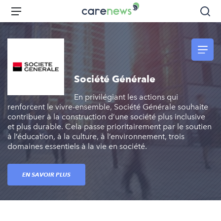
Aller
Carenews,
Menu
Rec
au
Le
contenu
média
principal
des
acteurs
de
Société Générale
l'engagement
En privilégiant les actions qui
renforcent le vivre-ensemble, Société Générale souhaite
contribuer à la construction d’une société plus inclusive
et plus durable. Cela passe prioritairement par le soutien
à l’éducation, à la culture, à l’environnement, trois
domaines essentiels à la vie en société.
EN SAVOIR PLUS