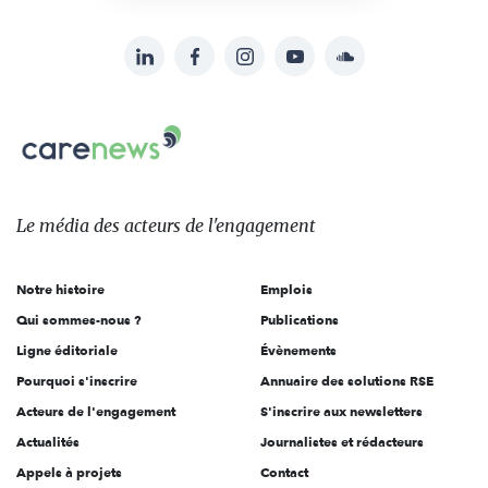
LinkedIn
Facebook
Instagram
YouTube
Soundcloud
Suivez-
nous
Carenews,
sur:
Le
média
des
Le média
des acteurs
de l'engagement
acteurs
de
Notre histoire
Emplois
l'engagement
Qui sommes-nous ?
Publications
Ligne éditoriale
Évènements
Pourquoi s'inscrire
Annuaire des solutions RSE
Acteurs de l'engagement
S'inscrire aux newsletters
Actualités
Journalistes et rédacteurs
Appels à projets
Contact