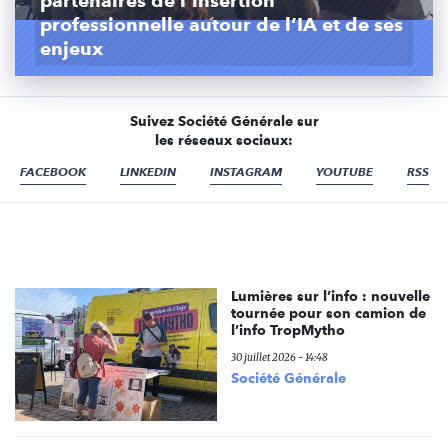
partenaires de l’insertion
professionnelle autour de l’IA et de ses
enjeux
Suivez Société Générale sur
les réseaux sociaux:
FACEBOOK
LINKEDIN
INSTAGRAM
YOUTUBE
RSS
Lumières sur l’info : nouvelle
tournée pour son camion de
l’info TropMytho
30 juillet 2026 - 14:48
Société Générale