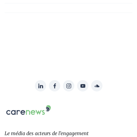
LinkedIn
Facebook
Instagram
YouTube
Soundcloud
Suivez-
nous
Carenews,
sur:
Le
média
des
Le média
des acteurs
de l'engagement