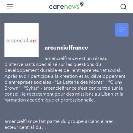
Aller
Carenews,
Menu
Rec
au
Le
contenu
média
principal
des
acteurs
de
arcencielfrance
l'engagement
arcencielfrance est un réseau
d'intervenants spécialisé sur les questions du
développement durable et de l'entrepreneuriat social.
Après avoir participé à la création et au développement
d'entreprises sociales - "La Laiterie des Monts" ; "Cluny
Brown" ; "Sykar" - arcencielfrance s'est concentré sur le
conseil, le recrutement pour des missions au Liban et la
formation académique et professionnelle.
arcencielfrance fait partie du groupe arcenciel.aec,
acteur central du ...