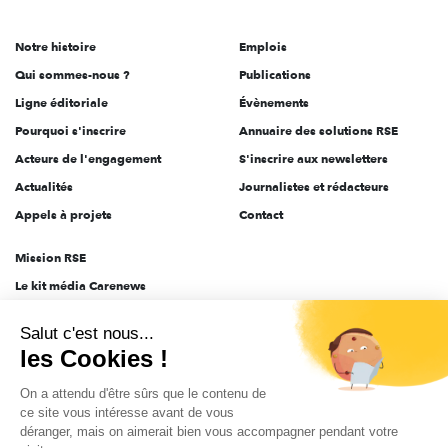
acteurs
de
Notre histoire
Emplois
l'engagement
Qui sommes-nous ?
Publications
Ligne éditoriale
Évènements
Pourquoi s'inscrire
Annuaire des solutions RSE
Acteurs de l'engagement
S'inscrire aux newsletters
Actualités
Journalistes et rédacteurs
Appels à projets
Contact
Mission RSE
Le kit média Carenews
Groupe AEF
Salut c'est nous...
AEF info
les Cookies !
Novethic
On a attendu d'être sûrs que le contenu de
PRODURABLE
ce site vous intéresse avant de vous
Inclusiv Day
déranger, mais on aimerait bien vous accompagner pendant votre