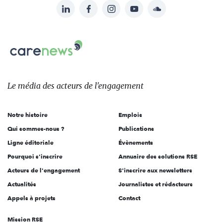
LinkedIn
Facebook
Instagram
YouTube
Soundcloud
Suivez-
nous
Carenews,
sur:
Le
média
des
Le média
des acteurs
de l'engagement
acteurs
de
Notre histoire
Emplois
l'engagement
Qui sommes-nous ?
Publications
Ligne éditoriale
Évènements
Pourquoi s'inscrire
Annuaire des solutions RSE
Acteurs de l'engagement
S'inscrire aux newsletters
Actualités
Journalistes et rédacteurs
Appels à projets
Contact
Mission RSE