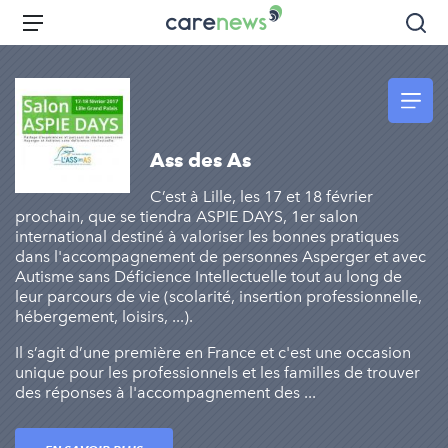
Aller
Carenews,
Menu
Rec
au
Le
contenu
média
principal
des
acteurs
de
Ass des As
l'engagement
C’est à Lille, les 17 et 18 février
prochain, que se tiendra ASPIE DAYS, 1er salon
international destiné à valoriser les bonnes pratiques
dans l'accompagnement de personnes Asperger et avec
Autisme sans Déficience Intellectuelle tout au long de
leur parcours de vie (scolarité, insertion professionnelle,
hébergement, loisirs, ...).
Il s’agit d’une première en France et c'est une occasion
unique pour les professionnels et les familles de trouver
des réponses à l'accompagnement des ...