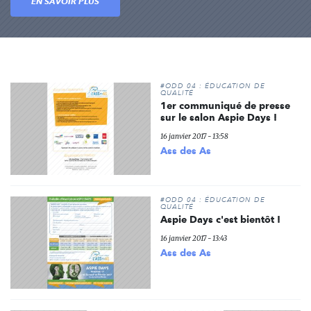
EN SAVOIR PLUS
#ODD 04 : ÉDUCATION DE
QUALITÉ
1er communiqué de presse
sur le salon Aspie Days !
16 janvier 2017 - 13:58
Ass des As
#ODD 04 : ÉDUCATION DE
QUALITÉ
Aspie Days c'est bientôt !
16 janvier 2017 - 13:43
Ass des As