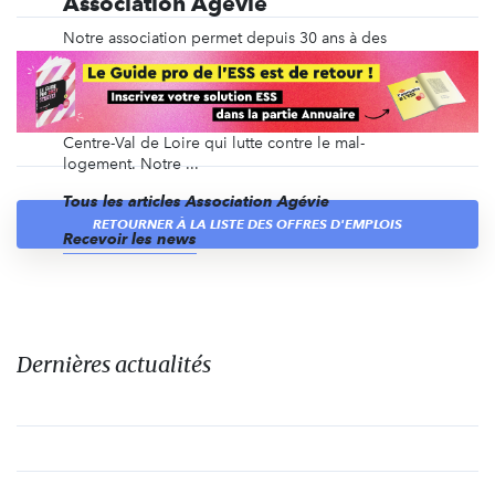
Association Agévie
Notre association permet depuis 30 ans à des
personnes âgées de conserver leur autonomie en
développant et en animant des lieux de vie et
d’accueil adaptés à leurs besoins. Nous sommes
une une structure associée de l'association SOLIHA
Centre-Val de Loire qui lutte contre le mal-
logement. Notre ...
Tous les articles Association Agévie
RETOURNER À LA LISTE DES OFFRES D'EMPLOIS
Recevoir les news
Dernières actualités