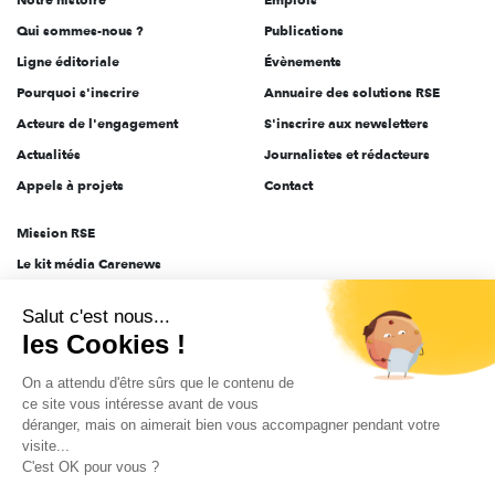
l'engagement
Qui sommes-nous ?
Publications
Ligne éditoriale
Évènements
Pourquoi s'inscrire
Annuaire des solutions RSE
Acteurs de l'engagement
S'inscrire aux newsletters
Actualités
Journalistes et rédacteurs
Appels à projets
Contact
Mission RSE
Le kit média Carenews
Groupe AEF
Salut c'est nous...
AEF info
les Cookies !
Novethic
On a attendu d'être sûrs que le contenu de
PRODURABLE
ce site vous intéresse avant de vous
Inclusiv Day
déranger, mais on aimerait bien vous accompagner pendant votre
visite...
C'est OK pour vous ?