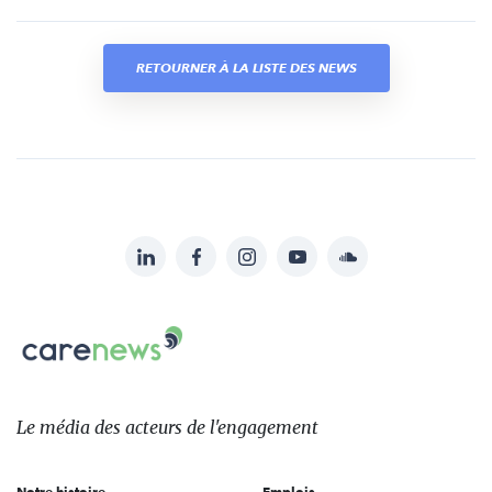
RETOURNER À LA LISTE DES NEWS
LinkedIn
Facebook
Instagram
YouTube
Soundcloud
Suivez-
nous
Carenews,
sur:
Le
média
des
Le média
des acteurs
de l'engagement
acteurs
de
Notre histoire
Emplois