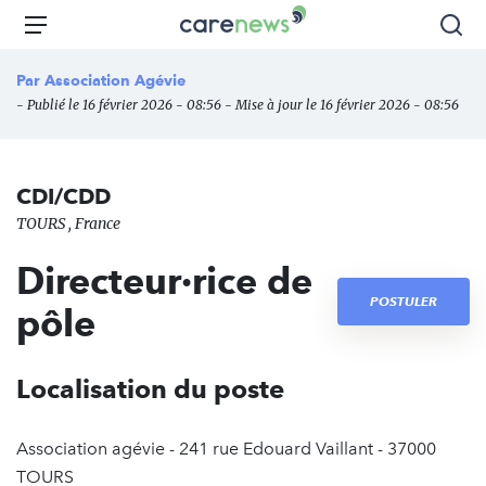
Aller
Carenews,
Menu
Rec
au
Le
contenu
média
Par
Association Agévie
principal
des
- Publié le 16 février 2026 - 08:56 - Mise à jour le 16 février 2026 - 08:56
acteurs
de
l'engagement
CDI/CDD
TOURS , France
Directeur·rice de
POSTULER
pôle
Localisation du poste
Association agévie - 241 rue Edouard Vaillant - 37000
TOURS