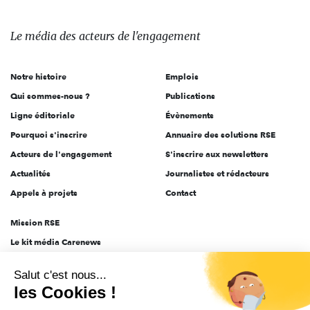
média
des
Le média
des acteurs
de l'engagement
acteurs
de
Notre histoire
Emplois
l'engagement
Qui sommes-nous ?
Publications
Ligne éditoriale
Évènements
Pourquoi s'inscrire
Annuaire des solutions RSE
Acteurs de l'engagement
S'inscrire aux newsletters
Actualités
Journalistes et rédacteurs
Appels à projets
Contact
Mission RSE
Le kit média Carenews
Groupe AEF
Salut c'est nous...
AEF info
les Cookies !
Novethic