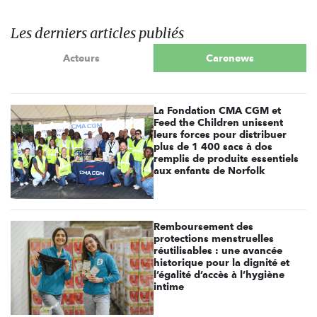
Les derniers articles publiés
Acteurs
Carenews
La Fondation CMA CGM et
Feed the Children unissent
leurs forces pour distribuer
plus de 1 400 sacs à dos
remplis de produits essentiels
aux enfants de Norfolk
Remboursement des
protections menstruelles
réutilisables : une avancée
historique pour la dignité et
l’égalité d’accès à l’hygiène
intime