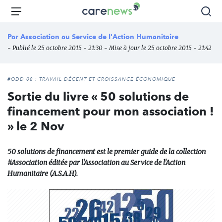
Aller
Carenews,
Menu
Rec
au
Le
contenu
média
Par
Association au Service de l'Action Humanitaire
principal
des
- Publié le 25 octobre 2015 - 21:30 - Mise à jour le 25 octobre 2015 - 21:42
acteurs
de
l'engagement
#ODD 08 : TRAVAIL DÉCENT ET CROISSANCE ÉCONOMIQUE
Sortie du livre « 50 solutions de
financement pour mon association !
» le 2 Nov
50 solutions de financement est le premier guide de la collection
#Association éditée par l'Association au Service de l'Action
Humanitaire (A.S.A.H).