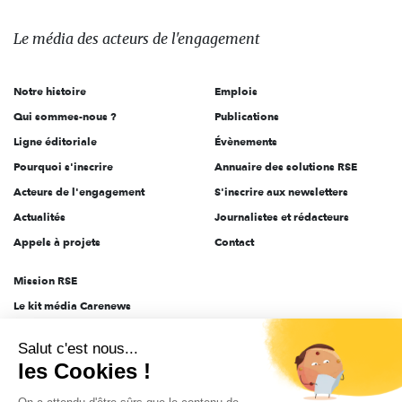
média
des
Le média
des acteurs
de l'engagement
acteurs
de
Notre histoire
Emplois
l'engagement
Qui sommes-nous ?
Publications
Ligne éditoriale
Évènements
Pourquoi s'inscrire
Annuaire des solutions RSE
Acteurs de l'engagement
S'inscrire aux newsletters
Actualités
Journalistes et rédacteurs
Appels à projets
Contact
Mission RSE
Le kit média Carenews
Groupe AEF
Salut c'est nous...
AEF info
les Cookies !
Novethic