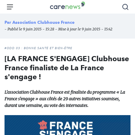
Aller
Carenews,
Menu
Rec
au
Le
contenu
média
Par
Association Clubhouse France
principal
des
- Publié le 9 juin 2015 - 15:28 - Mise à jour le 9 juin 2015 - 15:42
acteurs
de
l'engagement
#ODD 03 : BONNE SANTÉ ET BIEN-ÊTRE
[LA FRANCE S'ENGAGE] Clubhouse
France finaliste de La France
s'engage !
L’association Clubhouse France est finaliste du programme « La
France s’engage » aux côtés de 29 autres initiatives soumises,
durant une semaine, au vote des internautes.