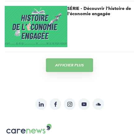
SÉRIE - Découvrir l'histoire de
l'économie engagée
AFFICHER PLUS
LinkedIn
Facebook
Instagram
YouTube
Soundcloud
Suivez-
nous
Carenews,
sur:
Le