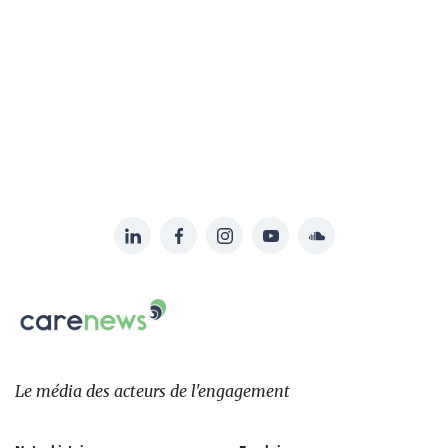
LinkedIn
Facebook
Instagram
YouTube
Soundcloud
Suivez-
nous
Carenews,
sur:
Le
média
des
Le média
des acteurs
de l'engagement
acteurs
de