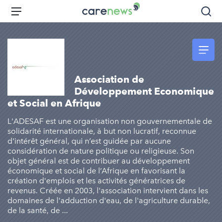
Aller
Carenews,
Menu
Rec
au
Le
contenu
média
principal
des
acteurs
de
Association de
l'engagement
Développement Economique
et Social en Afrique
L'ADESAF est une organisation non gouvernementale de
solidarité internationale, à but non lucratif, reconnue
d'intérêt général, qui n’est guidée par aucune
considération de nature politique ou religieuse. Son
objet général est de contribuer au développement
économique et social de l’Afrique en favorisant la
création d'emplois et les activités génératrices de
revenus. Créée en 2003, l'association intervient dans les
domaines de l'adduction d'eau, de l'agriculture durable,
de la santé, de ...