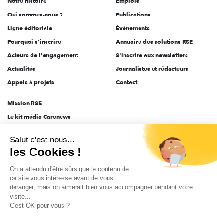
Notre histoire
Emplois
l'engagement
Qui sommes-nous ?
Publications
Ligne éditoriale
Évènements
Pourquoi s'inscrire
Annuaire des solutions RSE
Acteurs de l'engagement
S'inscrire aux newsletters
Actualités
Journalistes et rédacteurs
Appels à projets
Contact
Mission RSE
Le kit média Carenews
Groupe AEF
Salut c'est nous...
AEF info
les Cookies !
Novethic
On a attendu d'être sûrs que le contenu de
PRODURABLE
ce site vous intéresse avant de vous
Inclusiv Day
déranger, mais on aimerait bien vous accompagner pendant votre
visite...
C'est OK pour vous ?