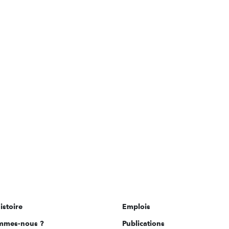
istoire
Emplois
mmes-nous ?
Publications