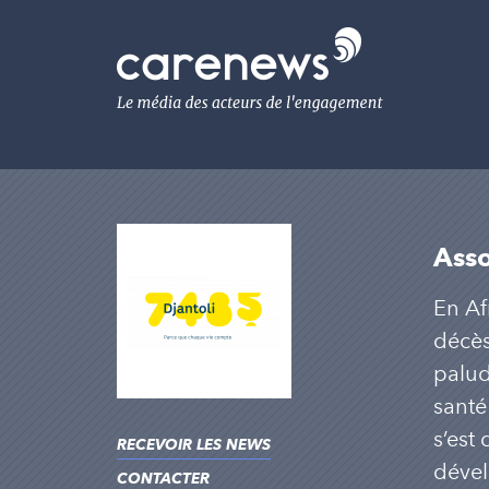
Aller
au
Carenews,
contenu
Le
principal
média
des
acteurs
de
l'engagement
Asso
En Af
décès
palud
santé
s’est
RECEVOIR LES NEWS
dével
CONTACTER