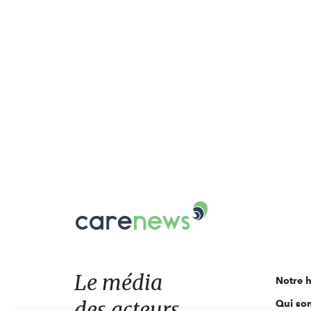
Carenews,
Le
média
des
acteurs
Le média
Notre h
de
des acteurs
Qui so
l'engagement