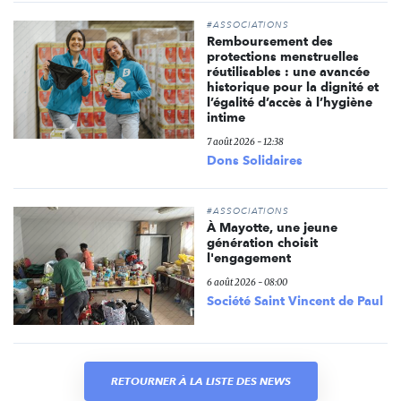
#ASSOCIATIONS
Remboursement des
protections menstruelles
réutilisables : une avancée
historique pour la dignité et
l’égalité d’accès à l’hygiène
intime
7 août 2026 - 12:38
Dons Solidaires
#ASSOCIATIONS
À Mayotte, une jeune
génération choisit
l'engagement
6 août 2026 - 08:00
Société Saint Vincent de Paul
RETOURNER À LA LISTE DES NEWS