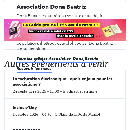
Association Dona Beatriz
Dona Beatriz est un réseau social d’entraide, à
caractère philanthropique, dont la vocation
première est la lutte contre l'illettrisme et
l'analphabétisme. Sa mission est d’apporter
un soutien aux différentes catégories de
populations illettrées et analphabètes. Dona Beatriz
a pour ambition ...
Tous les articles Association Dona Beatriz
Autres évènements à venir
Recevoir les news
La facturation électronique : quels enjeux pour les
associations ?
24 septembre 2026 - 12:00 - En direct et en ligne
Inclusiv'Day
1 octobre 2026 - 06:30 - 2 Place de la Porte Maillot