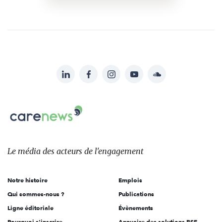
LinkedIn
Facebook
Instagram
YouTube
Soundcloud
Suivez-
nous
Carenews,
sur:
Le
média
des
Le média
des acteurs
de l'engagement
acteurs
de
Notre histoire
Emplois
l'engagement
Qui sommes-nous ?
Publications
Ligne éditoriale
Évènements
Pourquoi s'inscrire
Annuaire des solutions RSE