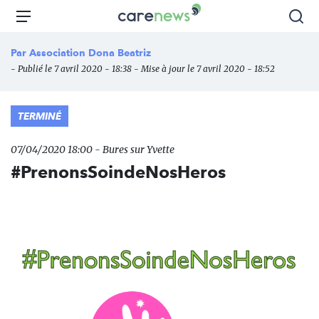
Aller
Carenews,
Menu
Rec
au
Le
contenu
média
Par
Association Dona Beatriz
principal
des
- Publié le 7 avril 2020 - 18:38 - Mise à jour le 7 avril 2020 - 18:52
acteurs
de
l'engagement
TERMINÉ
07/04/2020 18:00 - Bures sur Yvette
#PrenonsSoindeNosHeros