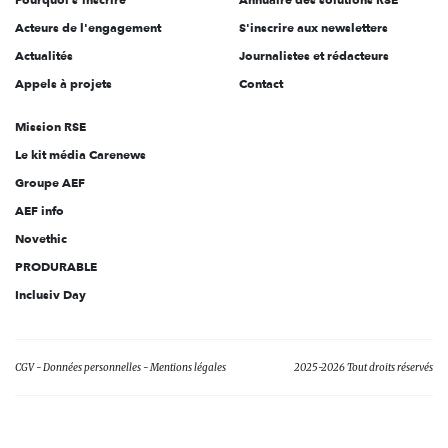
Acteurs de l'engagement
S'inscrire aux newsletters
Actualités
Journalistes et rédacteurs
Appels à projets
Contact
Mission RSE
Le kit média Carenews
Groupe AEF
AEF info
Novethic
PRODURABLE
Inclusiv Day
CGV
Données personnelles
Mentions légales
2025-2026 Tout droits réservés