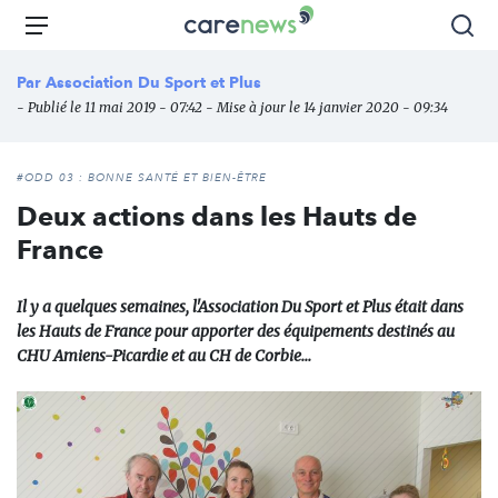
Aller
Carenews,
Menu
Rec
au
Le
contenu
média
Par
Association Du Sport et Plus
principal
des
- Publié le 11 mai 2019 - 07:42 - Mise à jour le 14 janvier 2020 - 09:34
acteurs
de
l'engagement
#ODD 03 : BONNE SANTÉ ET BIEN-ÊTRE
Deux actions dans les Hauts de
France
Il y a quelques semaines, l'Association Du Sport et Plus était dans
les Hauts de France pour apporter des équipements destinés au
CHU Amiens-Picardie et au CH de Corbie...