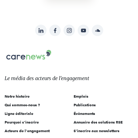
LinkedIn
Facebook
Instagram
YouTube
Soundcloud
Suivez-
nous
Carenews,
sur:
Le
média
des
Le média
des acteurs
de l'engagement
acteurs
de
Notre histoire
Emplois
l'engagement
Qui sommes-nous ?
Publications
Ligne éditoriale
Évènements
Pourquoi s'inscrire
Annuaire des solutions RSE
Acteurs de l'engagement
S'inscrire aux newsletters