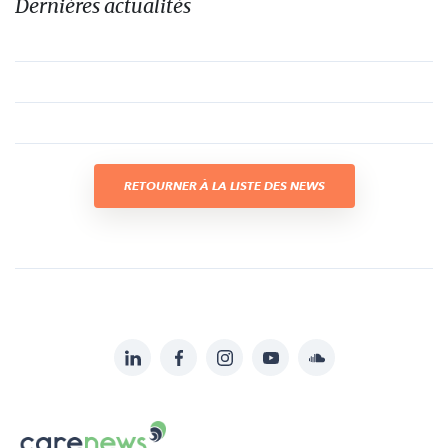
Dernières actualités
RETOURNER À LA LISTE DES NEWS
LinkedIn
Facebook
Instagram
YouTube
Soundcloud
Suivez-
nous
Carenews,
sur: