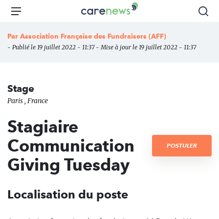
Aller
Carenews,
Menu
Rec
au
Le
contenu
média
Par
Association Française des Fundraisers (AFF)
principal
des
- Publié le 19 juillet 2022 - 11:37 - Mise à jour le 19 juillet 2022 - 11:37
acteurs
de
l'engagement
Stage
Paris , France
Stagiaire
Communication
POSTULER
Giving Tuesday
Localisation du poste