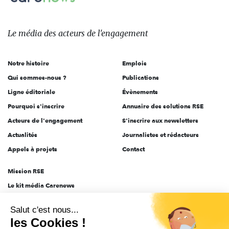
Le
média
des
Le média
des acteurs
de l'engagement
acteurs
de
Notre histoire
Emplois
l'engagement
Qui sommes-nous ?
Publications
Ligne éditoriale
Évènements
Pourquoi s'inscrire
Annuaire des solutions RSE
Acteurs de l'engagement
S'inscrire aux newsletters
Actualités
Journalistes et rédacteurs
Appels à projets
Contact
Mission RSE
Le kit média Carenews
Groupe AEF
Salut c'est nous...
AEF info
les Cookies !
Novethic