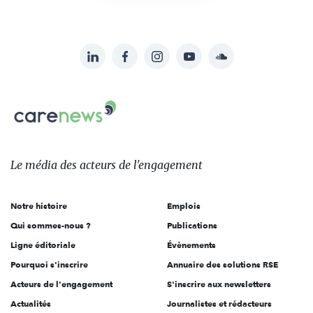
LinkedIn
Facebook
Instagram
YouTube
Soundcloud
Suivez-
nous
Carenews,
sur:
Le
média
des
Le média
des acteurs
de l'engagement
acteurs
de
Notre histoire
Emplois
l'engagement
Qui sommes-nous ?
Publications
Ligne éditoriale
Évènements
Pourquoi s'inscrire
Annuaire des solutions RSE
Acteurs de l'engagement
S'inscrire aux newsletters
Actualités
Journalistes et rédacteurs