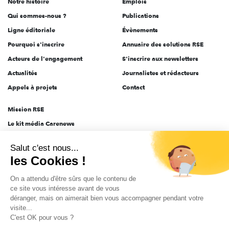
Notre histoire
Emplois
l'engagement
Qui sommes-nous ?
Publications
Ligne éditoriale
Évènements
Pourquoi s'inscrire
Annuaire des solutions RSE
Acteurs de l'engagement
S'inscrire aux newsletters
Actualités
Journalistes et rédacteurs
Appels à projets
Contact
Mission RSE
Le kit média Carenews
Groupe AEF
Salut c'est nous...
AEF info
les Cookies !
Novethic
On a attendu d'être sûrs que le contenu de
PRODURABLE
ce site vous intéresse avant de vous
Inclusiv Day
déranger, mais on aimerait bien vous accompagner pendant votre
visite...
C'est OK pour vous ?