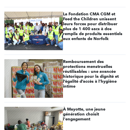
La Fondation CMA CGM et
Feed the Children unissent
leurs forces pour distribuer
plus de 1 400 sacs à dos
remplis de produits essentiels
aux enfants de Norfolk
Remboursement des
protections menstruelles
réutilisables : une avancée
historique pour la dignité et
l’égalité d’accès à l’hygiène
intime
À Mayotte, une jeune
génération choisit
l'engagement