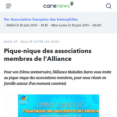
Aller
Carenews,
Menu
Rec
au
Le
contenu
média
Par
Association française des hémophiles
principal
des
- Publié le 10 juin 2015 - 10:10 - Mise à jour le 18 juin 2015 - 06:00
acteurs
de
l'engagement
#ODD 05 : ÉGALITÉ ENTRE LES SEXES
Pique-nique des associations
membres de l'Alliance
Pour son 15ème anniversaire, l’Alliance Maladies Rares vous invite
au pique-nique des associations membres, pour nous réunir en
famille autour d’un moment convivial.