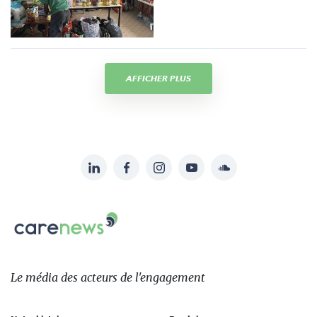
AFFICHER PLUS
LinkedIn
Facebook
Instagram
YouTube
Soundcloud
Suivez-
nous
Carenews,
sur:
Le
média
des
Le média
des acteurs
de l'engagement
acteurs
de