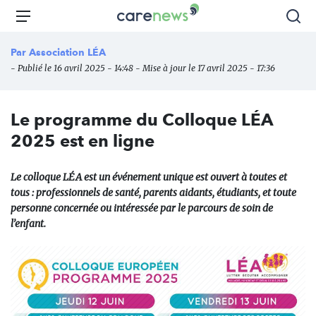
Aller
Carenews,
Menu
Rec
au
Le
contenu
média
Par
Association LÉA
principal
des
- Publié le 16 avril 2025 - 14:48 - Mise à jour le 17 avril 2025 - 17:36
acteurs
de
l'engagement
Le programme du Colloque LÉA
2025 est en ligne
Le colloque LÉA est un événement unique est ouvert à toutes et
tous : professionnels de santé, parents aidants, étudiants, et toute
personne concernée ou intéressée par le parcours de soin de
l’enfant.