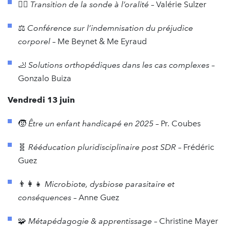
🧍‍♀️
Transition de la sonde à l’oralité
– Valérie Sulzer
⚖️
Conférence sur l’indemnisation du préjudice
corporel
– Me Beynet & Me Eyraud
🦶
Solutions orthopédiques dans les cas complexes
–
Gonzalo Buiza
Vendredi 13 juin
🧒
Être un enfant handicapé en 2025
– Pr. Coubes
🧬
Rééducation pluridisciplinaire post SDR
– Frédéric
Guez
👨‍👩‍👧
Microbiote, dysbiose parasitaire et
conséquences
– Anne Guez
🧩
Métapédagogie & apprentissage
– Christine Mayer