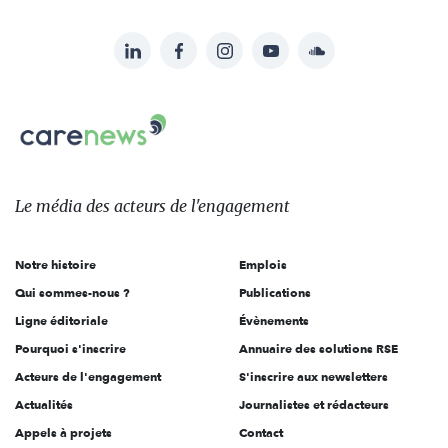
LinkedIn
Facebook
Instagram
YouTube
Soundcloud
Suivez-
nous
Carenews,
sur:
Le
média
des
Le média
des acteurs
de l'engagement
acteurs
de
Notre histoire
Emplois
l'engagement
Qui sommes-nous ?
Publications
Ligne éditoriale
Évènements
Pourquoi s'inscrire
Annuaire des solutions RSE
Acteurs de l'engagement
S'inscrire aux newsletters
Actualités
Journalistes et rédacteurs
Appels à projets
Contact