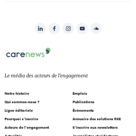
LinkedIn
Facebook
Instagram
YouTube
Soundcloud
Suivez-
nous
Carenews,
sur:
Le
média
des
Le média
des acteurs
de l'engagement
acteurs
de
Notre histoire
Emplois
l'engagement
Qui sommes-nous ?
Publications
Ligne éditoriale
Évènements
Pourquoi s'inscrire
Annuaire des solutions RSE
Acteurs de l'engagement
S'inscrire aux newsletters
Actualités
Journalistes et rédacteurs