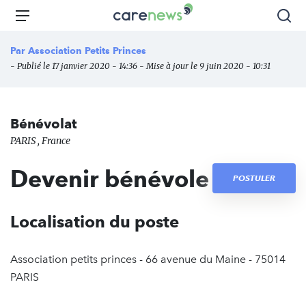
Aller
Carenews,
Menu
Rec
au
Le
contenu
média
Par
Association Petits Princes
principal
des
- Publié le 17 janvier 2020 - 14:36 - Mise à jour le 9 juin 2020 - 10:31
acteurs
de
l'engagement
Bénévolat
PARIS , France
Devenir bénévole
POSTULER
Localisation du poste
Association petits princes - 66 avenue du Maine - 75014
PARIS