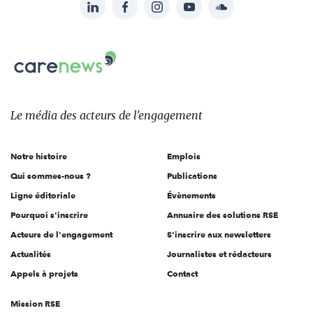
LinkedIn
Facebook
Instagram
YouTube
Soundcloud
Suivez-
nous
Carenews,
sur:
Le
média
des
Le média
des acteurs
de l'engagement
acteurs
de
Notre histoire
Emplois
l'engagement
Qui sommes-nous ?
Publications
Ligne éditoriale
Évènements
Pourquoi s'inscrire
Annuaire des solutions RSE
Acteurs de l'engagement
S'inscrire aux newsletters
Actualités
Journalistes et rédacteurs
Appels à projets
Contact
Mission RSE