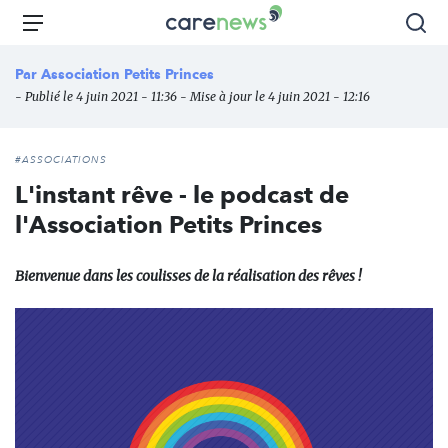
Aller
Carenews,
Menu
Rec
au
Le
contenu
média
Par
Association Petits Princes
principal
des
- Publié le 4 juin 2021 - 11:36 - Mise à jour le 4 juin 2021 - 12:16
acteurs
de
l'engagement
#ASSOCIATIONS
L'instant rêve - le podcast de
l'Association Petits Princes
Bienvenue dans les coulisses de la réalisation des rêves !